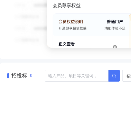
会员尊享权益
招投标
招
0