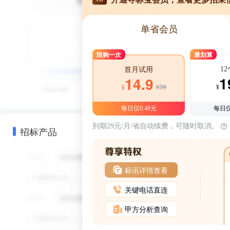
单省会员
限购一次
最划算
1
首月试用
1
14.9
¥39
¥
¥
每日仅0.48元
每日仅
到期29元/月/省自动续费，可随时取消。
招标产品
标讯详情查看
关键电话直连
甲方分析查询