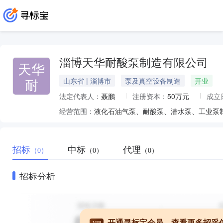
淄博天华耐酸泵制造有限公司
天华
耐
山东省 | 淄博市
泵及真空设备制造
开业
法定代表人：
聂鹏
注册资本：
50万元
成立
经营范围：
液化石油气泵、耐酸泵、潜水泵、工业泵
招标
中标
代理
（0）
（0）
（0）
招标分析
开通寻标宝会员，查看更多招采
VIP