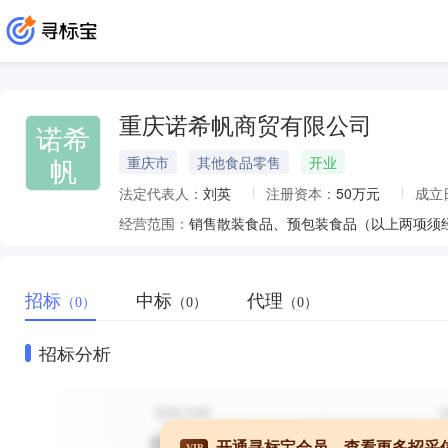
重庆诺希帆商贸有限公司
诺希
帆
重庆市
其他食品零售
开业
法定代表人：
刘英
注册资本：
50万元
成立
经营范围：
招标
中标
代理
（0）
（0）
（0）
招标分析
开通寻标宝会员，查看更多招采
VIP