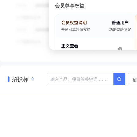
会员尊享权益
招投标
招
0