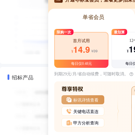
单省会员
限购一次
最划算
1
首月试用
1
14.9
¥39
¥
¥
每日仅0.48元
每日仅
到期29元/月/省自动续费，可随时取消。
招标产品
标讯详情查看
关键电话直连
甲方分析查询