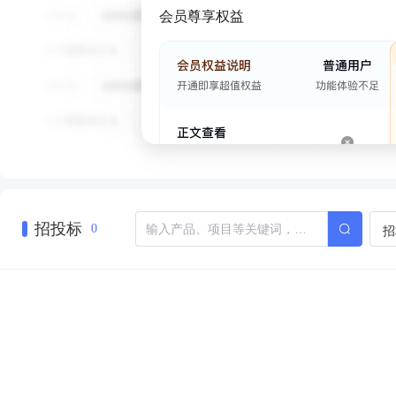
会员尊享权益
招投标
招
0