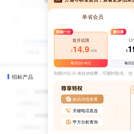
单省会员
限购一次
最划算
1
首月试用
1
14.9
¥39
¥
¥
每日仅0.48元
每日仅
到期29元/月/省自动续费，可随时取消。
招标产品
标讯详情查看
关键电话直连
甲方分析查询