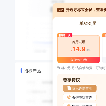
开通寻标宝会员，查看
VIP
单省会员
限购一次
首月试用
14.9
¥39
¥
每日仅0.48元
到期29元/月/省自动续费，可随
招标产品
标讯详情查看
关键电话直连