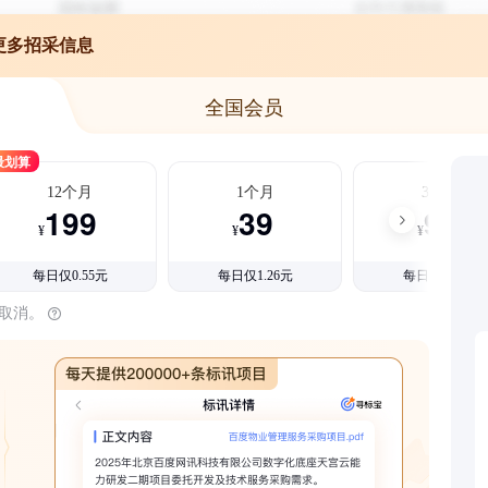
更多招采信息
全国会员
最划算
12个月
1个月
3个月
199
39
99
¥
¥
¥
每日仅0.55元
每日仅1.26元
每日仅1.08元
时取消。