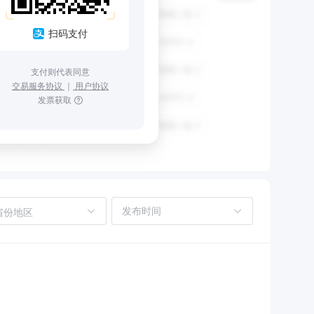
扫码支付
支付则代表同意
交易服务协议
｜
用户协议
发票获取
省份地区