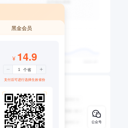
黑金会员
14.9
¥
支付后可进行选择生效省份
公众号