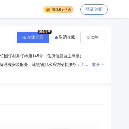
登录/注册
企业全景
取消收藏
监控
竹园仔村井仔岭第145号（住所信息自主申报）
园林绿化工程服务；地质灾害治理服务；建筑钢结构、预制构件工程安装服务；建筑物空调设备、通风设备系统安装服务；建筑物排水系统安装服务；土石方工程服务；建筑劳务分包；路牌、路标、广告牌安装施工；室外体育设施工程施工；工程排水施工服务；架线工程服务；洁净净化工程设计与施工；房屋建筑工程施工图设计文件审查；消防设施工程设计与施工；水工金属结构防腐蚀专业施工；建筑工程、土木工程技术咨询服务；机电设备安装服务；建筑结构防水补漏；广告业；水利和内河港口工程建筑；绿化管理、养护、病虫防治服务；互联网商品销售（许可审批类商品除外）；建筑结构加固补强;商品批发贸易（许可审批类商品除外）；室内装饰设计服务；智能化安装工程服务；古建筑工程服务；通信设施安装工程服务；房屋建筑工程施工；建筑工程后期装饰、装修和清理；城市及道路照明工程施工；特种专业工程专业承包；市政公用工程施工总承包；建筑工程施工总承包；建筑机电安装工程专业承包；环保工程专业承包；机电设备安装工程专业承包；建筑装修装饰工程专业承包；电子与智能化工程专业承包；消防设施工程专业承包；建筑幕墙工程专业承包；零售：装饰用塑料、化纤、石膏、布料、消防设备、器材、五金、金属装饰材料、灯具、涂料、通信设备、开关、插座、接线板、电线电缆、绝缘材料；批发：消防设备、器材、建材、装饰材料、通讯设备及配套设备。（依法须经批准的项目，经相关部门批准后方可开展经营活动）〓
展开