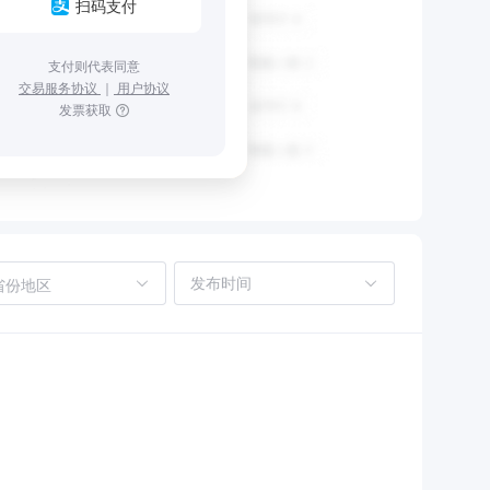
扫码支付
支付则代表同意
交易服务协议
｜
用户协议
发票获取
省份地区