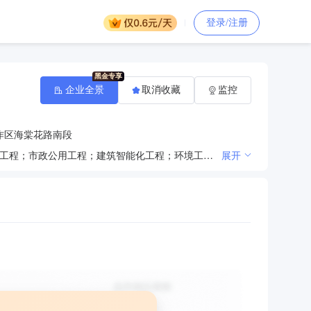
登录/注册
企业全景
取消收藏
监控
作区海棠花路南段
劳务分包及输出；建筑工程、装饰装修工程施工；园林绿化工程；水电安装；道路及土石方工程；钢结构工程；市政公用工程；建筑智能化工程；环境工程规划与施工；设备安装；建材销售。房屋、场地及设备租赁；人工装卸；货物仓储服务，物业管理及清洁服务。（依法须经批准的项目，经相关部门批准后方可开展经营活动）
展开