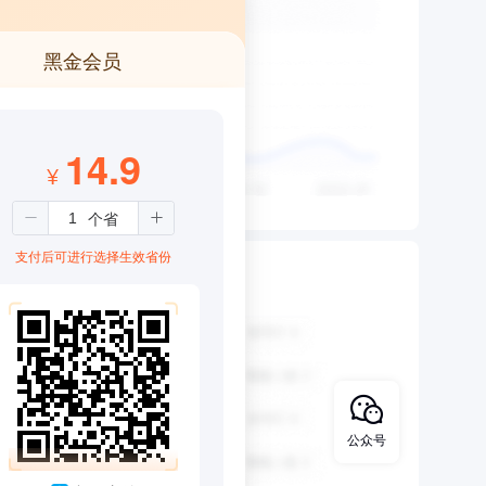
黑金会员
14.9
¥
支付后可进行选择生效省份
公众号