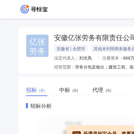
安徽亿张劳务有限责任公
亿张
劳务
安徽省 | 合肥市
其他未列明商务服务
法定代表人：
刘光凤
注册资本：
666
经营范围：
招标
中标
代理
（0）
（0）
（0）
招标分析
开通寻标宝会员，查看
VIP