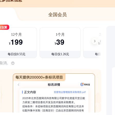
全国会员
最划算
12个月
1个月
3个月
199
39
99
¥
¥
¥
每日仅0.55元
每日仅1.26元
每日仅1.08元
时取消。