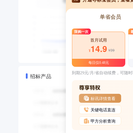
单省会员
限购一次
首月试用
14.9
¥39
¥
每日仅0.48元
到期29元/月/省自动续费，可随
招标产品
标讯详情查看
关键电话直连
甲方分析查询