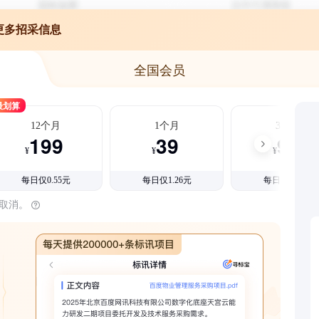
更多招采信息
全国会员
最划算
12个月
1个月
3个月
199
39
99
¥
¥
¥
每日仅0.55元
每日仅1.26元
每日仅1.08元
时取消。