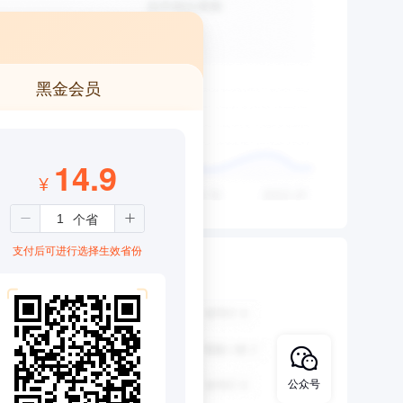
黑金会员
14.9
¥
支付后可进行选择生效省份
公众号