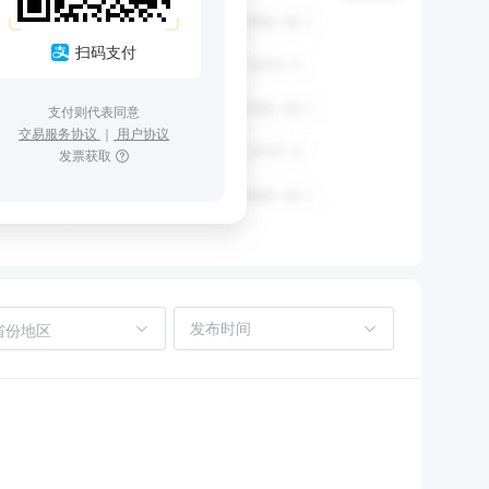
扫码支付
支付则代表同意
交易服务协议
｜
用户协议
发票获取
省份地区