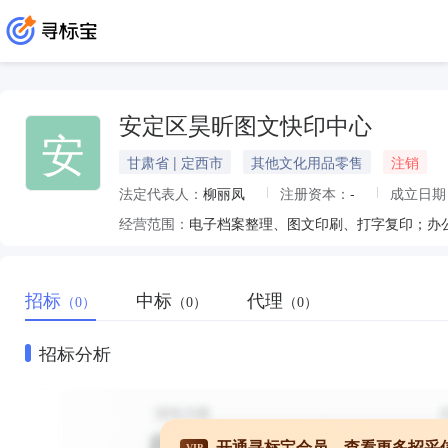
安定区昊昕图文快印中心
安
甘肃省 | 定西市
其他文化用品零售
注销
法定代表人：
柳丽凤
注册资本：
-
成立日期
经营范围：
电子档案整理、图文印刷、打字复印；办公
招标
中标
代理
（0）
（0）
（0）
招标分析
开通寻标宝会员，查看更多招采
VIP