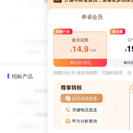
单省会员
限购一次
最划算
1
首月试用
1
14.9
¥39
¥
¥
每日仅0.48元
每日仅
到期29元/月/省自动续费，可随时取消。
招标产品
标讯详情查看
关键电话直连
甲方分析查询