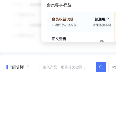
会员尊享权益
招投标
招
0