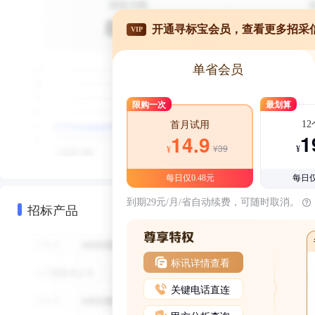
开通寻标宝会员，查看更多招采
VIP
单省会员
限购一次
最划算
1
首月试用
1
14.9
¥39
¥
¥
每日仅0.48元
每日仅
到期29元/月/省自动续费，可随时取消。
招标产品
标讯详情查看
关键电话直连