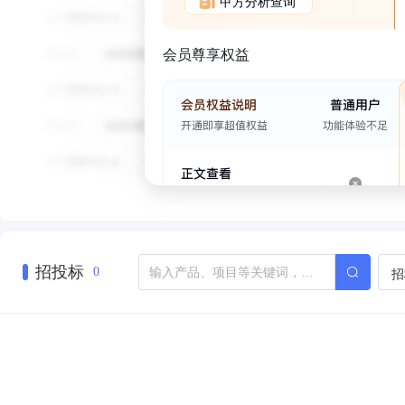
甲方分析查询
会员尊享权益
招投标
招
0