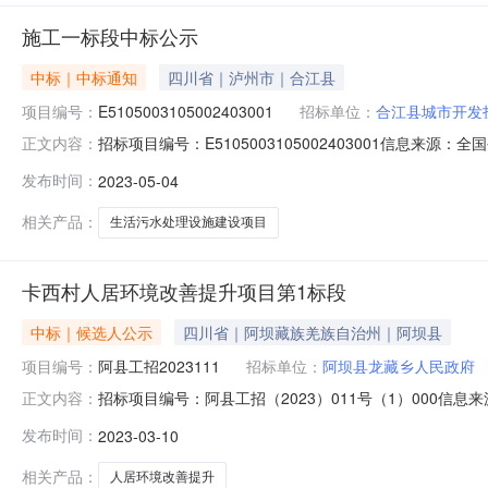
施工一标段中标公示
中标｜中标通知
四川省｜泸州市｜合江县
项目编号：
E5105003105002403001
招标单位：
合江县城市开发
招标项目编号：E5105003105002403001信息来源
正文内容：
川省·泸州市)（合江县乡镇农村生活污水处理设施建设项
发布时间：
2023-05-04
目业主合江县城市开发投资（集团）有限公司项目业主联系电话
相关产品：
生活污水处理设施建设项目
卡西村人居环境改善提升项目第1标段
中标｜候选人公示
四川省｜阿坝藏族羌族自治州｜阿坝县
项目编号：
阿县工招2023111
招标单位：
阿坝县龙藏乡人民政府
招标项目编号：阿县工招（2023）011号（1）000信
正文内容：
州中介机构信用系统5.阿坝州政府采购网上竞价系统卡西村人居
发布时间：
2023-03-10
采购电子交易系统3.阿坝州国有产权和土地矿权电子交易
相关产品：
人居环境改善提升