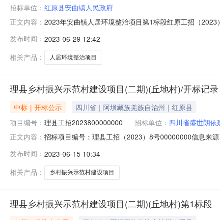
招标单位：
红原县安曲镇人民政府
2023年安曲镇人居环境整治项目第1标段红原工招（2023
正文内容：
镇人居环境整治项目项目业主红原县安曲镇人民政府项目业主联
发布时间：
2023-06-29 12:42
限公司招标代理机构联系电话13408482872开标地点标室29（成都
相关产品：
人居环境整治项目
理县乡村振兴示范村建设项目(二期)(丘地村)/开标记录
中标｜开标公示
四川省｜阿坝藏族羌族自治州｜红原县
项目编号：
理县工招2023800000000
招标单位：
四川省盛世朗依
招标项目编号：理县工招（2023）8号00000000信
正文内容：
中介机构信用系统5.阿坝州政府采购网上竞价系统理县乡村振
发布时间：
2023-06-15 10:34
易系统2.阿坝州政府采购电子交易系统3.阿坝州国有产权
相关产品：
乡村振兴示范村建设项目
理县乡村振兴示范村建设项目(二期)(丘地村)第1标段