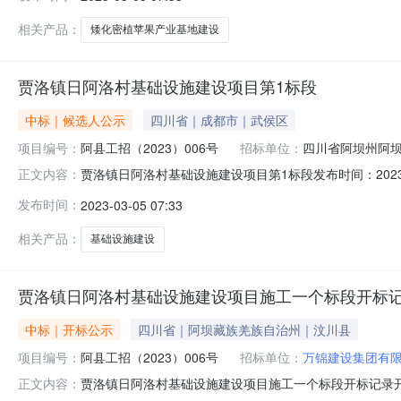
0400:50开标记录内容投标人名称：四川大兴建设工程有限
相关产品：
矮化密植苹果产业基地建设
贾洛镇日阿洛村基础设施建设项目第1标段
中标｜候选人公示
四川省｜成都市｜武侯区
项目编号：
阿县工招（2023）006号
招标单位：
四川省阿坝州阿
贾洛镇日阿洛村基础设施建设项目第1标段发布时间：2023-
正文内容：
段名称贾洛镇日阿洛村基础设施建设项目施工一个标段项目业
发布时间：
2023-03-05 07:33
人联系电话18090702567招标代理机构四川思渠国际招标有
相关产品：
基础设施建设
贾洛镇日阿洛村基础设施建设项目施工一个标段开标
中标｜开标公示
四川省｜阿坝藏族羌族自治州｜汶川县
项目编号：
阿县工招（2023）006号
招标单位：
万锦建设集团有
贾洛镇日阿洛村基础设施建设项目施工一个标段开标记录开标时间
正文内容：