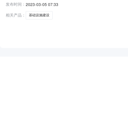
心开标时间2023-03-0400:50开标记录内容投标人
发布时间：
2023-03-05 07:33
4629505.38；工期（交货期）：360。投标人名称：四
相关产品：
基础设施建设
NEW
HOT
5折起
暂时没有搜索结果…