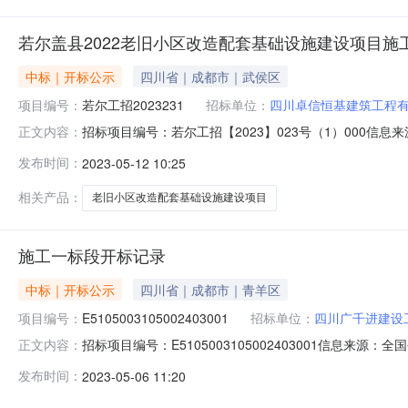
若尔盖县2022老旧小区改造配套基础设施建设项目施
中标｜开标公示
四川省｜成都市｜武侯区
项目编号：
若尔工招2023231
招标单位：
四川卓信恒基建筑工程
招标项目编号：若尔工招【2023】023号（1）000信
正文内容：
州中介机构信用系统5.阿坝州政府采购网上竞价系统若尔盖县2
发布时间：
2023-05-12 10:25
电子交易系统2.阿坝州政府采购电子交易系统3.阿坝州国
相关产品：
老旧小区改造配套基础设施建设项目
施工一标段开标记录
中标｜开标公示
四川省｜成都市｜青羊区
项目编号：
E5105003105002403001
招标单位：
四川广千进建设
招标项目编号：E5105003105002403001信息来源
正文内容：
川省·泸州市)开标参与人开标地点开标室（三）开标时间20
发布时间：
2023-05-06 11:20
标时间：2023年04月28日序号投标人名称投标文件密