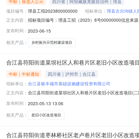
中标｜候选人公示
四川省｜阿坝藏族羌族自治州｜理县
项目编号：
理县工招2023800000000
招标单位：
理县古尔沟镇人
招标项目编号：理县工招（2023）8号00000000信
正文内容：
中介机构信用系统5.阿坝州政府采购网上竞价系统理县乡村振
发布时间：
2023-06-15
系统2.阿坝州政府采购电子交易系统3.阿坝州国有产权和
相关产品：
乡村振兴示范村建设项目
合江县符阳街道菜坝社区人和巷片区老旧小区改造项目
中标｜中标通知
四川省｜泸州市｜合江县
招标单位：
合江县银丰城市基础设施建设投资有限公司
合江县符阳街道菜坝社区人和巷片区老旧小区改造项目(二期）
正文内容：
（标准文本）项目及标段名称合江县符阳街道菜坝社区人
发布时间：
2023-05-13 13:06
基础设施建设投资有限公司项目业主联系电话18982705
标代理机
相关产品：
老旧小区改造项目
合江县符阳街道枣林桥社区老卢巷片区老旧小区改造项