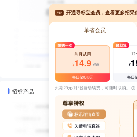
开通寻标宝会员，查看更多招采
VIP
单省会员
限购一次
最划算
1
首月试用
1
14.9
¥39
¥
¥
每日仅0.48元
每日仅
到期29元/月/省自动续费，可随时取消。
招标产品
标讯详情查看
关键电话直连