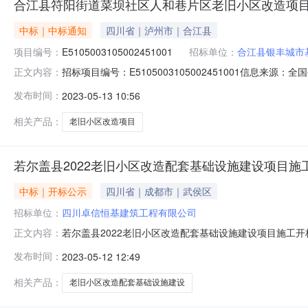
合江县符阳街道菜坝社区人和巷片区老旧小区改造项目
中标｜中标通知
四川省｜泸州市｜合江县
项目编号：
E5105003105002451001
招标单位：
合江县银丰城市
招标项目编号：E5105003105002451001信息
正文内容：
2023-05-1217:32信息来源：全国公共资源交易
发布时间：
2023-05-13 10:56
江县符阳街道菜坝社区人和巷片区老旧小区改造项目(二
业主联
相关产品：
老旧小区改造项目
若尔盖县2022老旧小区改造配套基础设施建设项目施
中标｜开标公示
四川省｜成都市｜武侯区
招标单位：
四川卓信恒基建筑工程有限公司
若尔盖县2022老旧小区改造配套基础设施建设项目施工开标记
正文内容：
期）：90。投标人名称：四川中盛美世建设工程有限公司；报价
发布时间：
2023-05-12 12:49
（交货期）：90。投标人名称：四川誉智和建设项目管理集
相关产品：
老旧小区改造配套基础设施建设