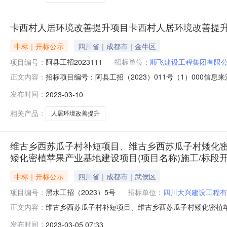
卡西村人居环境改善提升项目卡西村人居环境改善提
中标｜开标公示
四川省｜成都市｜金牛区
项目编号：
阿县工招2023111
招标单位：
顺飞建设工程集团有限
招标项目编号：阿县工招（2023）011号（1）000信
正文内容：
州中介机构信用系统5.阿坝州政府采购网上竞价系统卡西村人
发布时间：
2023-03-10
项目电子交易系统2.阿坝州政府采购电子交易系统3.阿坝
公
相关产品：
人居环境改善提升
维古乡西苏瓜子村补短项目、维古乡西苏瓜子村矮化密
矮化密植苹果产业基地建设项目(项目名称)施工/标段
中标｜开标公示
四川省｜成都市｜武侯区
项目编号：
黑水工招（2023）5号
招标单位：
四川大兴建设工程有
维古乡西苏瓜子村补短项目、维古乡西苏瓜子村矮化密植苹
正文内容：
(项目名称)施工/标段开标记录开标时间：2023-03-040
发布时间：
2023-03-05 07:33