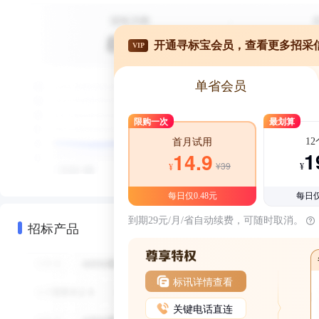
开通寻标宝会员，查看更多招采
VIP
单省会员
限购一次
最划算
1
首月试用
1
14.9
¥39
¥
¥
每日仅0.48元
每日仅
到期29元/月/省自动续费，可随时取消。
招标产品
标讯详情查看
关键电话直连