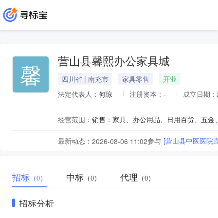
营山县馨熙办公家具城
馨
四川省 | 南充市
家具零售
开业
法定代表人：
何琼
注册资本：
-
成立日期：
经营范围：
最新动态：
参与
[营山县中医医院
2026-08-06 11:02
招标
中标
代理
（0）
（0）
（0）
招标分析