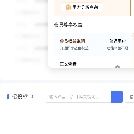
甲方分析查询
会员尊享权益
招投标
招
0