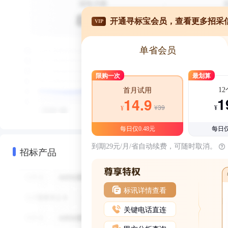
开通寻标宝会员，查看更多招采
VIP
单省会员
限购一次
最划算
1
首月试用
1
14.9
¥39
¥
¥
每日仅0.48元
每日仅
到期29元/月/省自动续费，可随时取消。
招标产品
标讯详情查看
关键电话直连