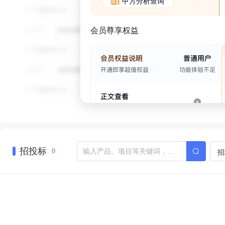
甲方分析查询
会员尊享权益
招投标
招
0