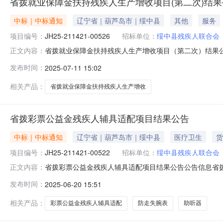
省拨就业保障金扶持残疾人生产增收项目(第二次)结果
中标｜中标通知
辽宁省｜葫芦岛市｜绥中县
其他
服务
项目编号：
JH25-211421-00526
招标单位：
绥中县残疾人联合会
省拨就业保障金扶持残疾人生产增收项目（第二次）结果
正文内容：
间:2025-07-11中标(成交)结果公告一、项目编号：J
发布时间：
2025-07-11 15:02
包组名称：省拨就业保障金扶持残疾人生产增收项目供应
额：989,505
相关产品：
省拨就业保障金扶持残疾人生产增收
省拨彩票公益金残疾人辅具适配项目结果公告
中标｜中标通知
辽宁省｜葫芦岛市｜绥中县
医疗卫生
货
项目编号：
JH25-211421-00522
招标单位：
绥中县残疾人联合会
省拨彩票公益金残疾人辅具适配项目结果公告公告信息省拨彩
正文内容：
告一、项目编号：JH25-211421-00522二、项
发布时间：
2025-06-20 15:51
应商名称：辽宁奥恒假肢矫形康复辅具有限公司供应商地址：
相关产品：
彩票公益金残疾人辅具适配
防走失腕表
助听器