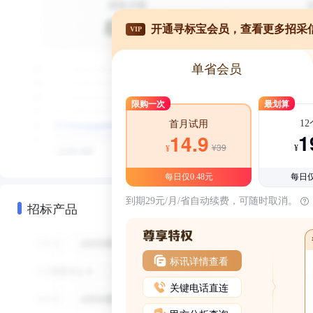
开通寻标宝会员，查看更多招采
VIP
单省会员
限购一次
最划算
1
首月试用
1
14.9
¥39
¥
¥
每日仅0.48元
每日仅
到期29元/月/省自动续费，可随时取消。
招标产品
标讯详情查看
关键电话直连