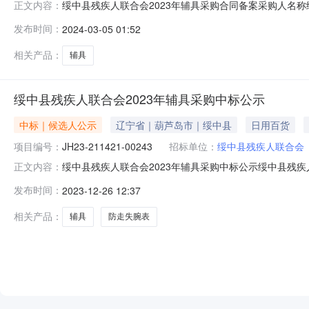
绥中县残疾人联合会2023年辅具采购合同备案采购人名称
正文内容：
间2024-03-0402:58:46来源平台：葫芦岛市公共资源交
发布时间：
2024-03-05 01:52
相关产品：
辅具
绥中县残疾人联合会2023年辅具采购中标公示
中标｜候选人公示
辽宁省｜葫芦岛市｜绥中县
日用百货
项目编号：
JH23-211421-00243
招标单位：
绥中县残疾人联合会
绥中县残疾人联合会2023年辅具采购中标公示绥中县残疾人联
正文内容：
2023年辅具采购三、中标（成交）信息包组编号：001
发布时间：
2023-12-26 12:37
津市静海县杨成庄乡北洋工业园中标（成交）金额：729,
相关产品：
辅具
防走失腕表