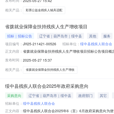
发布时间：
2025-05-27 15:42
限价：858899.00元；采购需求：具体内容详见招
容：
相关产品：
彩票公益金残疾人辅具适配
省拨就业保障金扶持残疾人生产增收项目
招标｜招标公告
辽宁省｜葫芦岛市｜绥中县
其他
服务
项目编号：
JH25-211421-00526
招标单位：
绥中县残疾人联合会
省拨就业保障金扶持残疾人生产增收项目招标公告项目概况：
正文内容：
（北京时间）前递交投标文件。一、项目基本情况项目编号：JH
发布时间：
2025-05-27 15:37
最高限价：990000.00元；采购需求：具体内容详
策
相关产品：
省拨就业保障金扶持残疾人生产增收
绥中县残疾人联合会2025年政府采购意向
采购意向
辽宁省｜葫芦岛市｜绥中县
政府部门
其它
招标单位：
绥中县残疾人联合会
绥中县残疾人联合会2025年6（至）6月政府采购意向为
正文内容：