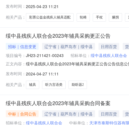
定，现将绥中县残疾人联合会2025年6（至）6月采购
发布时间：
2025-04-23 11:21
持残疾人生产增收项目仔猪996月本次意向是本单位政府采
人辅具适配项目轮椅、
相关产品：
彩票公益金残疾人辅具适配
轮椅
手杖
腋拐
绥中县残疾人联合会2023年辅具采购更正公告
招标｜信息变更
辽宁省｜葫芦岛市｜绥中县
日用百货
货
项目编号：
JH23-211421-00243
招标单位：
绥中县残疾人联合会
绥中县残疾人联合会2023年辅具采购更正公告公告信息公告信息
正文内容：
代理有限公司撰写人:范朕豪（绥中县残疾人联合会2023年
发布时间：
2024-04-27 11:11
人联合会2023年辅具采购首次公告日期：2023年12月
相关产品：
辅具
听力言语类
助听器2
绥中县残疾人联合会2023年辅具采购合同备案
中标｜合同公告
辽宁省｜葫芦岛市｜绥中县
日用百货
货
招标单位：
绥中县残疾人联合会
中标单位：
天津市泰斯特仪器有