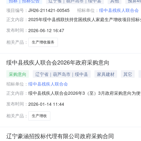
招标｜招标公告
辽宁省｜葫芦岛市｜绥中县
其他
预算49
项目编号：
JH26-211421-00545
招标单位：
绥中县残疾人联合会
2025年绥中县残联扶持贫困残疾人家庭生产增收项目招
正文内容：
间:2026-06-12项目概况2025年绥中县残联扶持贫
发布时间：
2026-06-12 16:47
前递交投标文件。一、项目基本情况项目编号：JH26-211
相关产品：
生产增收服务
绥中县残疾人联合会2026年政府采购意向
采购意向
辽宁省｜葫芦岛市｜绥中县
家具建材
其它
招标单位：
绥中县残疾人联合会
绥中县残疾人联合会2026年3（至）3月政府采购意向为
正文内容：
定，现将绥中县残疾人联合会2026年3（至）3月采购意
发布时间：
2026-01-14 11:44
扶持贫困残疾人家庭生产增收项目为全县168户贫困残疾人
关采购公告和
相关产品：
生产增收
辽宁豪涵招投标代理有限公司政府采购合同