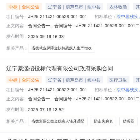
中标｜合同公告
辽宁省｜葫芦岛市｜绥中县
农林牧渔
其
项目编号：
JH25-211421-00526-001-001
招标单位：
绥中县残疾
合同公告一、合同编号：JH25-211421-00526-00
正文内容：
四、项目名称：省拨就业保障金扶持残疾人生产增收项目五、
发布时间：
2025-09-19 16:33
绥中旭生牧业有限公司地址：辽宁省葫芦岛市绥中县沙河镇马甲
相关产品：
省拨就业保障金扶持残疾人生产增收
辽宁豪涵招投标代理有限公司政府采购合同
中标｜合同公告
辽宁省｜葫芦岛市｜绥中县
医疗卫生
其
项目编号：
JH25-211421-00522-001-001
招标单位：
绥中县残疾
合同公告一、合同编号：JH25-211421-00522-00
正文内容：
四、项目名称：省拨彩票公益金残疾人辅具适配项目五、合同
发布时间：
2025-07-16 13:52
奥恒假肢矫形康复辅具有限公司地址：平和里逸轩园B区2号
相关产品：
省拨彩票公益金残疾人辅具适配
防走失腕表
助听器