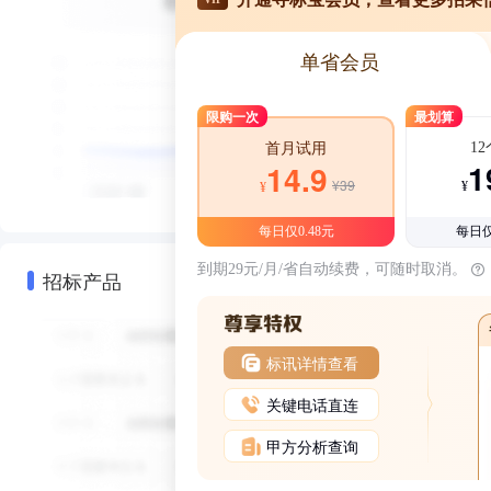
单省会员
限购一次
最划算
1
首月试用
1
14.9
¥39
¥
¥
每日仅0.48元
每日仅
到期29元/月/省自动续费，可随时取消。
招标产品
标讯详情查看
关键电话直连
甲方分析查询