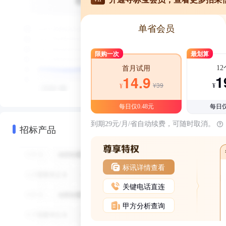
单省会员
限购一次
最划算
1
首月试用
1
14.9
¥39
¥
¥
每日仅0.48元
每日仅
到期29元/月/省自动续费，可随时取消。
招标产品
标讯详情查看
关键电话直连
甲方分析查询