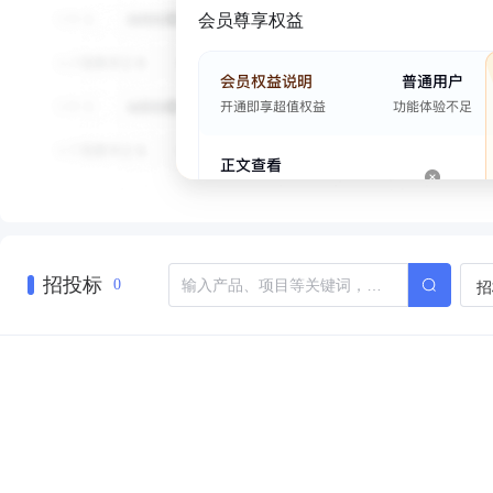
会员尊享权益
招投标
招
0