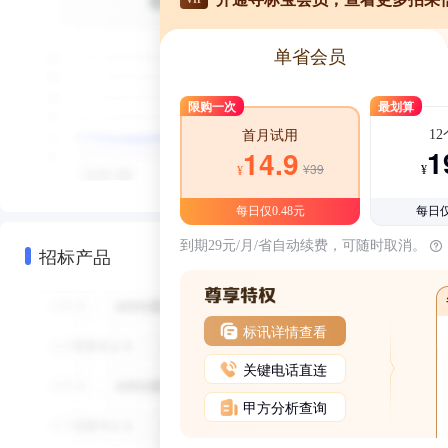
单省会员
限购一次
最划算
1
首月试用
1
14.9
¥39
¥
¥
每日仅0.48元
每日仅
到期29元/月/省自动续费，可随时取消。
招标产品
标讯详情查看
关键电话直连
甲方分析查询