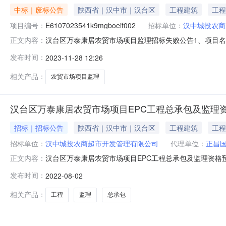
中标｜废标公告
陕西省｜汉中市｜汉台区
工程建筑
工程
项目编号：
E6107023541k9mgboeif002
招标单位：
汉中城投农商
汉台区万泰康居农贸市场项目监理招标失败公告1、项目名称：汉
正文内容：
因：汉台区万泰康居农贸市场项目监理终止公告一、招标项目基
发布时间：
2023-11-28 12:26
泰康居农贸市场项目监理标段编号:E6107023541k9mgb
相关产品：
农贸市场项目监理
汉台区万泰康居农贸市场项目EPC工程总承包及监理
招标｜招标公告
陕西省｜汉中市｜汉台区
工程建筑
工程
招标单位：
汉中城投农商超市开发管理有限公司
代理单位：
正昌
汉台区万泰康居农贸市场项目EPC工程总承包及监理资格预审公告发
正文内容：
招标机构：招标地区：陕西省招标产品：房屋建筑工程设计甲
发布时间：
2022-08-02
监理由汉中市汉台区行政审批服务局以陕西省企业投资项
相关产品：
工程
监理
总承包