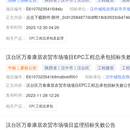
项目编号：
E6107023541i04slu
招标单位：
汉中城投农商超市开
点击下载附件:附件_2c912584877dc8ff018cb353
正文内容：
地区：陕西省，汉中市汉台区一、招标条件本汉台区万泰康居
发布时间：
2023-12-30 04:20
元，招标人为汉中城投农商超市开发管理有限公司。本项
相关产品：
EPC工程总承包及监理
汉台区万泰康居农贸市场项目EPC工程总承包招标失
中标｜废标公告
陕西省｜汉中市｜汉台区
工程建筑
工程
项目编号：
E6107023541k9mgboeif001
招标单位：
汉中城投农商
汉台区万泰康居农贸市场项目EPC工程总承包招标失败公告1、
正文内容：
公开招标4、项目终止原因：汉台区万泰康居农贸市场项目
发布时间：
2023-11-28 12:26
号：E6107023541k9mgboe标段名称:汉台区万泰康居农贸
相关产品：
EPC工程总承包
汉台区万泰康居农贸市场项目监理招标失败公告