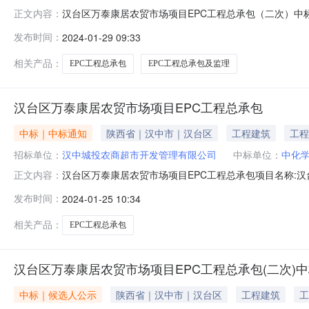
汉台区万泰康居农贸市场项目EPC工程总承包（二次）中标结果
正文内容：
标人名称汉中城投农商超市开发管理有限公司招标人联系人刘女士
发布时间：
2024-01-29 09:33
标时间2024年1月22日14时30分开标地点汉中市交易
相关产品：
EPC工程总承包
EPC工程总承包及监理
汉台区万泰康居农贸市场项目EPC工程总承包
中标｜中标通知
陕西省｜汉中市｜汉台区
工程建筑
工程
招标单位：
汉中城投农商超市开发管理有限公司
中标单位：
中化
汉台区万泰康居农贸市场项目EPC工程总承包项目名称:
正文内容：
路、南临紫柏路、西北侧紧临康居家园小区。建设规模:本项目总建
发布时间：
2024-01-25 10:34
市、管理用房、地下停车场及其他配套设施。项目总投资总额
计
相关产品：
EPC工程总承包
汉台区万泰康居农贸市场项目EPC工程总承包(二次)
中标｜候选人公示
陕西省｜汉中市｜汉台区
工程建筑
工