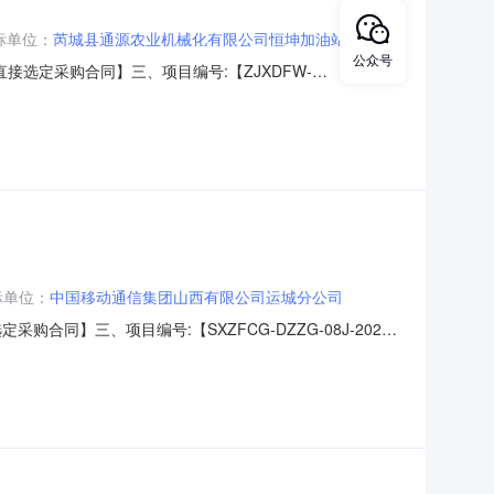
标单位：
芮城县通源农业机械化有限公司恒坤加油站
公众号
务直接选定采购合同】三、项目编号:【ZJXDFW-
合同主体采购人（甲方）：【芮城县运输事业发展中心】地址：山西
西街北侧联系人：马凯妍六、合同主要信息1、主要标的信
标单位：
中国移动通信集团山西有限公司运城分公司
采购合同】三、项目编号:【SXZFCG-DZZG-08J-2024-
业发展中心】地址：山西省-运城市-芮城县学府西街42号联
主要信息1、主要标的信息：主要标的名称：财