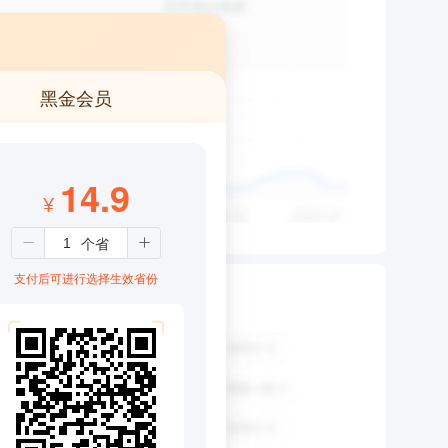
黑金会员
14.9
¥
支付后可进行选择生效省份