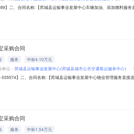
6-468989】二、合同名称:【芮城县运输事业发展中心车辆加油、添加燃料服
、项目名称:【芮城县运输事业发展中心车辆加油、添加燃料服务采购订单】五、
应商（乙方）：【芮城县通源农业机械化有限公司恒坤加油站】地址：平安
定采购合同
输
服务
中标4.10万元
标单位：
芮城县运输事业发展中心(芮城县城市公共交通客运服务中心)
-2025-535574】二、合同名称:【芮城县运输事业发展中心物业管理服务直接选
县运输事业发展中心物业管理服务采购订单】五、合同主体采购人（甲方）：【
县欣盛物业管理有限公司】地址：古魏镇城南村联系人：薛颖宗六、合同主
定采购合同
输
服务
中标1.54万元