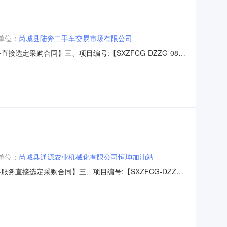
单位：
芮城县陆奔二手车交易市场有限公司
直接选定采购合同】三、项目编号:【SXZFCG-DZZG-08J-
【芮城县运输事业发展中心】地址：山西省-运城市-芮城县学府
霞六、合同主要信息1、主要标的信息：主要
单位：
芮城县通源农业机械化有限公司恒坤加油站
燃料服务直接选定采购合同】三、项目编号:【SXZFCG-DZZG-
甲方）：【芮城县运输事业发展中心】地址：山西省-运城市-芮
系人：马凯妍六、合同主要信息1、主要标的