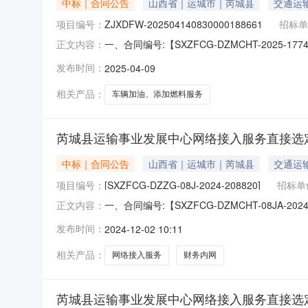
中标｜合同公告
山西省｜运城市｜芮城县
交通运
项目编号：
ZJXDFW-202504140830000188661
招标单
一、合同编号:【SXZFCG-DZMCHT-202
正文内容：
202504140830000188661】四
发布时间：
2025-04-09
省运城市芮城县学府西街42号联系人：冯锋供
息：主
相关产品：
车辆加油、添加燃料服务
芮城县运输事业发展中心网络接入服务直接选
中标｜合同公告
山西省｜运城市｜芮城县
交通运
项目编号：
[SXZFCG-DZZG-08J-2024-208820]
招标单
一、合同编号:【SXZFCG-DZMCHT-08JA-
正文内容：
208820】四、项目名称:【芮城县运输事业
发布时间：
2024-12-02 10:11
系人：冯锋供应商（乙方）：【中国移动通信集
相关产品：
网络接入服务
财务内网
芮城县运输事业发展中心网络接入服务直接选