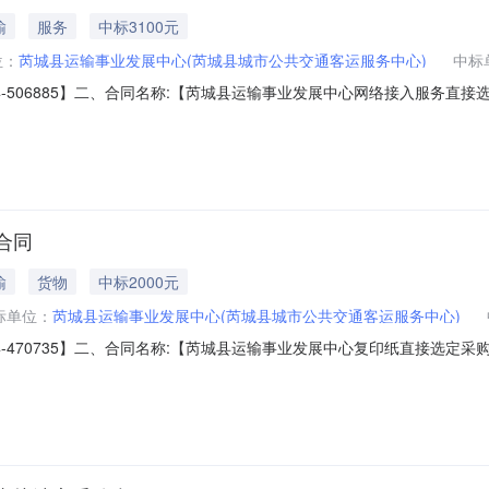
输
服务
中标3100元
位：
芮城县运输事业发展中心(芮城县城市公共交通客运服务中心)
中标
2024-506885】二、合同名称:【芮城县运输事业发展中心网络接入服务直接选定
发展中心网络接入服务采购】五、合同主体采购人（甲方）：【芮城县运输事
限公司运城分公司】地址：中银北路与涑水西街交叉口西北角联系人：陈
合同
输
货物
中标2000元
标单位：
芮城县运输事业发展中心(芮城县城市公共交通客运服务中心)
2024-470735】二、合同名称:【芮城县运输事业发展中心复印纸直接选定采购合同
发展中心复印纸直接选定采购项目】五、合同主体采购人（甲方）：【芮城
商贸有限公司】地址：永乐南路012号联系人：刘亚菲六、合同主要信息