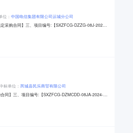
单位：
中国电信集团有限公司运城分公司
采购合同】三、项目编号:【SXZFCG-DZZG-08J-2024-
业发展中心】地址：山西省-运城市-芮城县学府西街42号联
娜六、合同主要信息1、主要标的信息：主要标
中标单位：
芮城县民乐商贸有限公司
】三、项目编号:【SXZFCG-DZMCDD-08JA-2024-
县运输事业发展中心】地址：山西省运城市芮城县学府西街42
1、主要标的信息：主要标的名称：复印纸尖兵