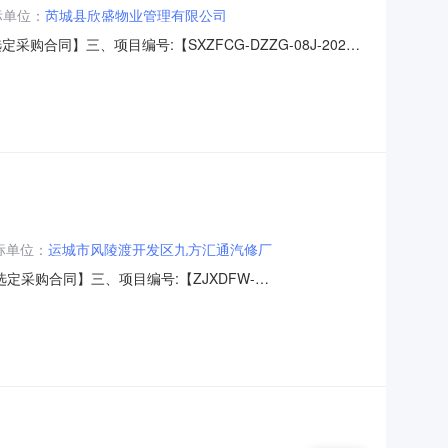
标单位：
芮城县欣盛物业管理有限公司
采购合同】三、项目编号:【SXZFCG-DZZG-08J-2025-
业发展中心】地址：山西省-运城市-芮城县学府西街42号联
、主要标的信息：主要标的名称：物业管理服务
标单位：
运城市风陵渡开发区九方汇通汽修厂
选定采购合同】三、项目编号:【ZJXDFW-
主体采购人（甲方）：【芮城县运输事业发展中心】地址：山西省运
开发区风陵东街西太阳村口联系人：杨金亮六、合同主要信息