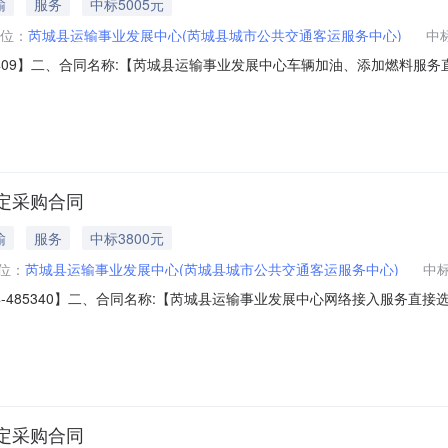
输
服务
中标5005元
位：
芮城县运输事业发展中心(芮城县城市公共交通客运服务中心)
中
5-177409】二、合同名称:【芮城县运输事业发展中心车辆加油、添加燃料服
、项目名称:【芮城县运输事业发展中心车辆加油、添加燃料服务直接选定】五、
应商（乙方）：【芮城县通源农业机械化有限公司恒坤加油站】地址：平安
定采购合同
输
服务
中标3800元
位：
芮城县运输事业发展中心(芮城县城市公共交通客运服务中心)
中
2024-485340】二、合同名称:【芮城县运输事业发展中心网络接入服务直接选定
发展中心网络接入服务采购】五、合同主体采购人（甲方）：【芮城县运输事
团山西有限公司运城分公司】地址：安中路1号联系人：高艳梅六、合同
定采购合同