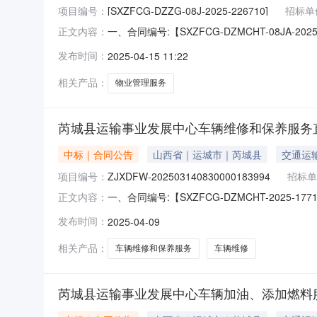
项目编号：
[SXZFCG-DZZG-08J-2025-226710]
招标单
一、合同编号:【SXZFCG-DZMCHT-08JA-
正文内容：
226710】四、项目名称:【芮城县运输事业
发布时间：
2025-04-15 11:22
系人：冯锋供应商（乙方）：【芮城县欣盛物业
相关产品：
物业管理服务
芮城县运输事业发展中心车辆维修和保养服务
中标｜合同公告
山西省｜运城市｜芮城县
交通运
项目编号：
ZJXDFW-202503140830000183994
招标单
一、合同编号:【SXZFCG-DZMCHT-202
正文内容：
202503140830000183994】四
发布时间：
2025-04-09
城市芮城县学府西街42号联系人：冯锋供应商
1、主要标
相关产品：
车辆维修和保养服务
车辆维修
芮城县运输事业发展中心车辆加油、添加燃料