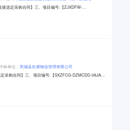
务直接选定采购合同】三、项目编号:【ZJXDFW-
合同主体采购人（甲方）：【芮城县运输事业发展中心】地址：山西
西街北侧联系人：马凯妍六、合同主要信息1、主要标的信
中标单位：
芮城县欣盛物业管理有限公司
定采购合同】三、项目编号:【SXZFCG-DZMCDD-08JA-
芮城县运输事业发展中心】地址：山西省-运城市-芮城县学府西
要信息1、主要标的信息：主要标的名称：运