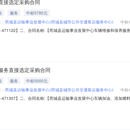
直接选定采购合同
输
服务
中标5785元
位：
芮城县运输事业发展中心(芮城县城市公共交通客运服务中心)
中标
-2024-471122】二、合同名称:【芮城县运输事业发展中心车辆维修和保养服务
县运输事业发展中心车辆维修和保养服务采购】五、合同主体采购人（甲方）：
城县陆奔二手车交易市场有限公司】地址：洞宾东街烟厂路东联系人：张晓
服务直接选定采购合同
输
服务
中标5000元
位：
芮城县运输事业发展中心(芮城县城市公共交通客运服务中心)
中标
-2024-471307】二、合同名称:【芮城县运输事业发展中心车辆加油、添加
【芮城县运输事业发展中心车辆加油、添加燃料服务采购】五、合同主体采购人（
）：【芮城县通源农业机械化有限公司恒坤加油站】地址：平安西街北侧联