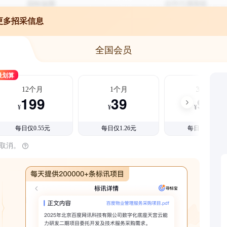
更多招采信息
全国会员
最划算
12个月
1个月
3个月
199
39
99
¥
¥
¥
每日仅0.55元
每日仅1.26元
每日仅1.08元
时取消。