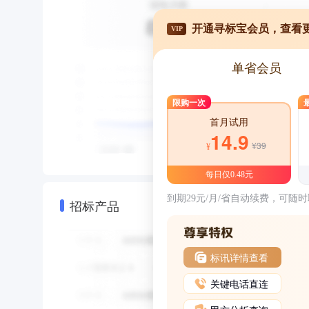
开通寻标宝会员，查看
VIP
单省会员
限购一次
首月试用
14.9
¥39
¥
每日仅0.48元
到期29元/月/省自动续费，可随
招标产品
标讯详情查看
关键电话直连