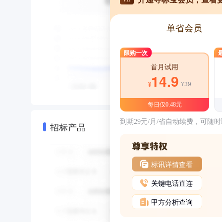
单省会员
限购一次
首月试用
14.9
¥39
¥
每日仅0.48元
到期29元/月/省自动续费，可随
招标产品
标讯详情查看
关键电话直连
甲方分析查询