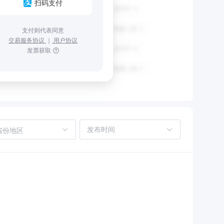
扫码支付
支付则代表同意
交易服务协议
｜
用户协议
发票获取
省份地区