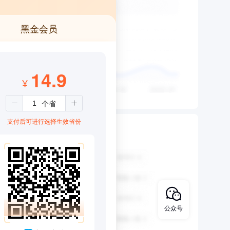
黑金会员
14.9
¥
支付后可进行选择生效省份
公众号