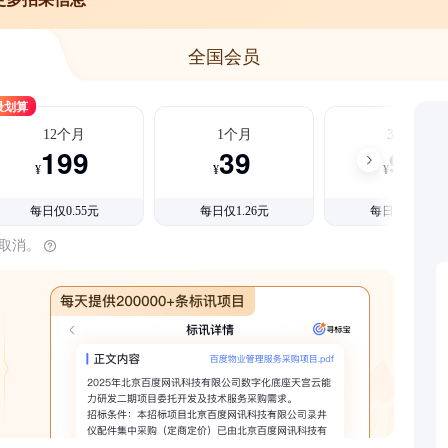
全国会员
最划算
12个月
1个月
3个月
199
39
99
¥
¥
¥
每日仅0.55元
每日仅1.26元
每日仅1.08元
时取消。