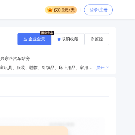
登录/注册
企业全景
取消收藏
监控
振兴东路汽车站旁
预包装食品、散装食品、乳制品（含婴幼儿配方乳粉）、日用百货、日用杂品、日化用品、文体用品、儿童玩具、服装、鞋帽、针织品、床上用品、家用电器、手机、数码产品、农副产品、水果、烟草制品的零售。（以上经营范围涉及许可经营项目的，应在取得有关部门的许可后方可经营）
展开