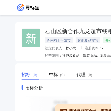
君山区新合作九龙超市钱
新
湖南省 | 岳阳市
其他食品零售
开
法定代表人：
孙小武
注册资本：
-
经营范围：
招标
中标
代理
（0）
（0）
（0）
招标分析
开通寻标宝会员，查看
VIP