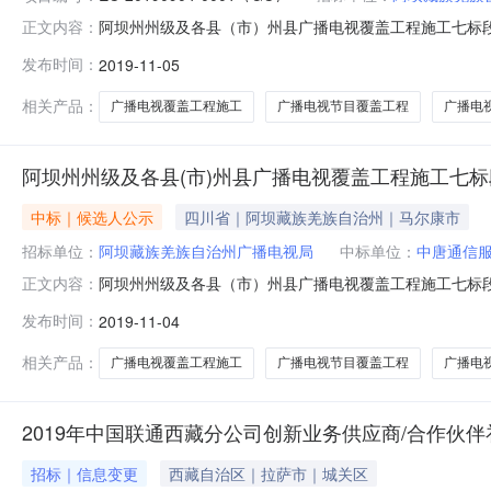
阿坝州州级及各县（市）州县广播电视覆盖工程施工七标段：壤塘
正文内容：
0001(GC)?（阿坝州州级及各县（市）州县广播电
发布时间：
2019-11-05
广播电视节目覆盖工程项目业主阿坝藏族羌族自治州广播电视局
四川瑞升
相关产品：
广播电视覆盖工程施工
广播电视节目覆盖工程
广播电
阿坝州州级及各县(市)州县广播电视覆盖工程施工七
中标｜候选人公示
四川省｜阿坝藏族羌族自治州｜马尔康市
招标单位：
阿坝藏族羌族自治州广播电视局
中标单位：
中唐通信
阿坝州州级及各县（市）州县广播电视覆盖工程施工七标
正文内容：
公示（标准文本）项目及标段名称阿坝州州级及各县（市
发布时间：
2019-11-04
联系电话13909040615招标人阿坝藏族羌族自治州广播电
地点四川省公共资源
相关产品：
广播电视覆盖工程施工
广播电视节目覆盖工程
广播电
2019年中国联通西藏分公司创新业务供应商/合作伙
招标｜信息变更
西藏自治区｜拉萨市｜城关区