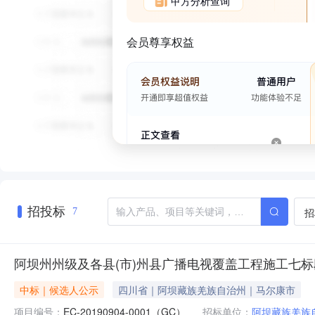
甲方分析查询
会员尊享权益
招投标
招
7
阿坝州州级及各县(市)州县广播电视覆盖工程施工七
中标｜候选人公示
四川省｜阿坝藏族羌族自治州｜马尔康市
项目编号：
EC-20190904-0001（GC）
招标单位：
阿坝藏族羌族