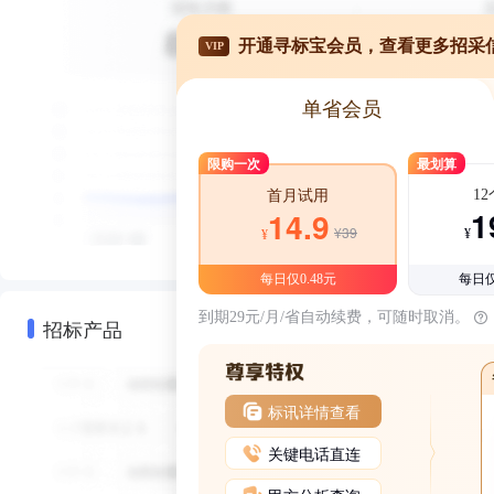
开通寻标宝会员，查看更多招采
VIP
单省会员
限购一次
最划算
1
首月试用
1
14.9
¥39
¥
¥
每日仅0.48元
每日仅
到期29元/月/省自动续费，可随时取消。
招标产品
标讯详情查看
关键电话直连