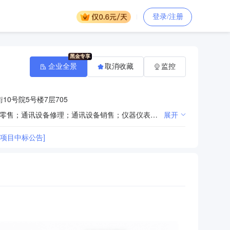
登录/注册
企业全景
取消收藏
监控
0号院5号楼7层705
一般项目：技术服务、技术开发、技术咨询、技术交流、技术转让、技术推广；计算机软硬件及辅助设备零售；通讯设备修理；通讯设备销售；仪器仪表销售；家用电器销售；办公设备销售；日用品销售；文具用品零售；电子产品销售；照相机及器材销售；文艺创作；电力设施器材销售；消防器材销售；潜水救捞装备销售；民用航空材料销售；塑料制品销售；网络设备销售；音响设备销售；服装服饰零售；箱包销售；汽车零配件零售；针纺织品销售；玩具销售；会议及展览服务；租赁服务（不含许可类租赁服务）。（除依法须经批准的项目外，凭营业执照依法自主开展经营活动）（不得从事国家和本市产业政策禁止和限制类项目的经营活动。）
展开
项目中标公告]