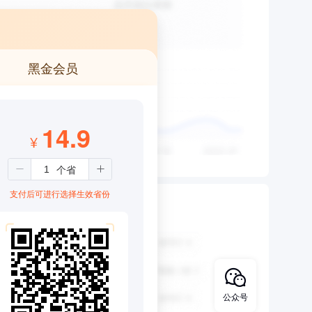
黑金会员
14.9
¥
支付后可进行选择生效省份
公众号