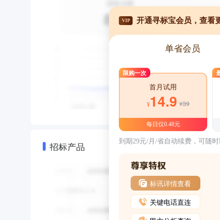
开通寻标宝会员，查看
VIP
单省会员
限购一次
首月试用
14.9
¥39
¥
每日仅0.48元
到期29元/月/省自动续费，可随
招标产品
标讯详情查看
关键电话直连