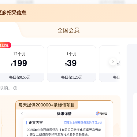
更多招采信息
全国会员
最划算
12个月
1个月
3个月
199
39
99
¥
¥
¥
每日仅0.55元
每日仅1.26元
每日仅1.08元
时取消。