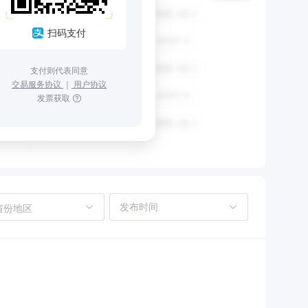
扫码支付
支付则代表同意
交易服务协议
｜
用户协议
发票获取
省份地区