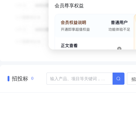
会员尊享权益
招投标
招
0