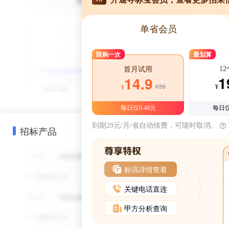
单省会员
限购一次
最划算
1
首月试用
1
14.9
¥39
¥
¥
每日仅0.48元
每日仅
到期29元/月/省自动续费，可随时取消。
招标产品
标讯详情查看
关键电话直连
甲方分析查询