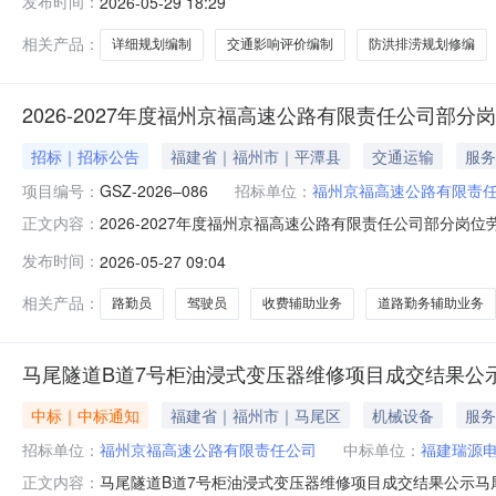
发布时间：
2026-05-29 18:29
接线祥谦收费站出口东、西侧地块及福银高速福州西地块
块需完善工程建设规划报批工作。该地块在《青口
相关产品：
详细规划编制
交通影响评价编制
防洪排涝规划修编
2026-2027年度福州京福高速公路有限责任公司部
招标｜招标公告
福建省｜福州市｜平潭县
交通运输
服务
项目编号：
GSZ-2026–086
招标单位：
福州京福高速公路有限责
2026-2027年度福州京福高速公路有限责任公司部分岗
正文内容：
采购中心受招标人福州京福高速公路有限责任公司委托，就
发布时间：
2026-05-27 09:04
省高速造价咨询有限公司，项目采购方式为公开招标，资金
2027年度福州京福
相关产品：
路勤员
驾驶员
收费辅助业务
道路勤务辅助业务
马尾隧道B道7号柜油浸式变压器维修项目成交结果公
中标｜中标通知
福建省｜福州市｜马尾区
机械设备
服务
招标单位：
福州京福高速公路有限责任公司
中标单位：
福建瑞源
马尾隧道B道7号柜油浸式变压器维修项目成交结果公示马尾
正文内容：