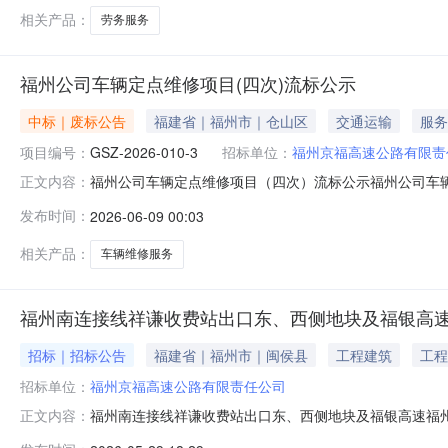
式：公开招
相关产品：
劳务服务
福州公司车辆定点维修项目(四次)流标公示
中标｜废标公告
福建省｜福州市｜仓山区
交通运输
服务
项目编号：
GSZ-2026-010-3
招标单位：
福州京福高速公路有限责
福州公司车辆定点维修项目（四次）流标公示福州公司车辆定
正文内容：
广场二号楼一层本项目开标室公开开标，已由评标委员会评审
发布时间：
2026-06-09 00:03
010-3招标人：福州京福高速公路有限责任公司招标方式
人及原因投标文件被否
相关产品：
车辆维修服务
福州南连接线祥谦收费站出口东、西侧地块及福银高
招标｜招标公告
福建省｜福州市｜闽侯县
工程建筑
工程
招标单位：
福州京福高速公路有限责任公司
福州南连接线祥谦收费站出口东、西侧地块及福银高速福
正文内容：
划编制咨询服务项目已具备采购条件，资金来源为企业自