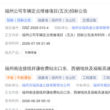
福州公司车辆定点维修项目(五次)招标公告
招标｜招标公告
福建省｜福州市｜仓山区
交通运输
项目编号：
GSZ-2026-010-4
招标单位：
福州京福高速公路有限责
福州公司车辆定点维修项目（五次）招标公告发布时间：20
正文内容：
受招标人福州京福高速公路有限责任公司委托，就需求单
发布时间：
2026-07-09 21:48
标，本项目需求单位为福州京福高速公路有限责任公司、
发有限责任公司、福州绕城高速公路
相关产品：
车辆维修
福州南连接线祥谦收费站出口东、西侧地块及福银高
中标｜中标通知
福建省｜福州市｜仓山区
工程建筑
工程
招标单位：
福州京福高速公路有限责任公司
中标单位：
福州市规
福州南连接线祥谦收费站出口东、西侧地块及福银高速福
正文内容：
划编制咨询服务项目成交结果公示本项目于2026年6月1
发布时间：
2026-06-29 09:10
毕，采购人按规定确认，现将成交结果公示如下：1、项
州京福高速公路有限责任公司本项目最高
相关产品：
详细规划编制咨询服务