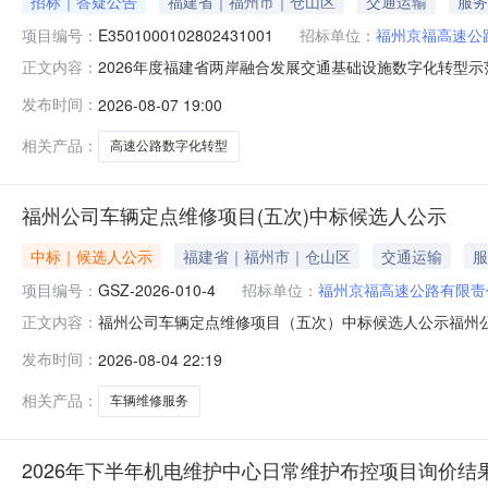
招标｜答疑公告
福建省｜福州市｜仓山区
交通运输
服务
项目编号：
E3501000102802431001
招标单位：
福州京福高速公
2026年度福建省两岸融合发展交通基础设施数字化转型
正文内容：
（高速公路部分）补遗书1号一、项目基本情况原公告招标编号：
发布时间：
2026-08-07 19:00
络项目（高速公路部分）首次公告日期：2026年7月2
程、电子、电
相关产品：
高速公路数字化转型
福州公司车辆定点维修项目(五次)中标候选人公示
中标｜候选人公示
福建省｜福州市｜仓山区
交通运输
服
项目编号：
GSZ-2026-010-4
招标单位：
福州京福高速公路有限责
福州公司车辆定点维修项目（五次）中标候选人公示福州公司
正文内容：
路367号林浦广场二号楼一层本项目开标室公开开标，已
发布时间：
2026-08-04 22:19
号：GSZ-2026-010-4招标人：福州京福高速公路
文件被否决的投标
相关产品：
车辆维修服务
2026年下半年机电维护中心日常维护布控项目询价结