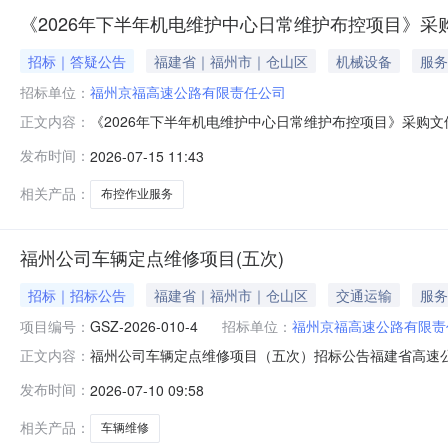
《2026年下半年机电维护中心日常维护布控项目》采
招标｜答疑公告
福建省｜福州市｜仓山区
机械设备
服务
招标单位：
福州京福高速公路有限责任公司
《2026年下半年机电维护中心日常维护布控项目》采购
正文内容：
文件与原采购文件具有同等法律效力，所有投标人按本澄清
发布时间：
2026-07-15 11:43
控项目服务合同第一条第2款第（7）项原文：施工单位
展各类别的涉路布控，作业类别涵盖移动
相关产品：
布控作业服务
福州公司车辆定点维修项目(五次)
招标｜招标公告
福建省｜福州市｜仓山区
交通运输
服务
项目编号：
GSZ-2026-010-4
招标单位：
福州京福高速公路有限责
福州公司车辆定点维修项目（五次）招标公告福建省高速
正文内容：
项目招标代理机构为福建省高速造价咨询有限公司，项目
发布时间：
2026-07-10 09:58
公路有限公司、福州机场二期高速公路有限公司、福州星
有限责任公司、福州东南绕城高速公路有限公司、福
相关产品：
车辆维修