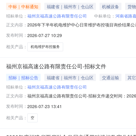
中标｜中标通知
福建省｜福州市｜仓山区
机械设备
货物
招标单位：
福州京福高速公路有限责任公司
中标单位：
河南省路
2026年下半年机电维护中心日常维护布控项目询价结果公示
正文内容：
责任公司机电维护中心一楼会议室公开评审，已由评审小组
发布时间：
2026-07-27 10:29
维护布控项目采购人：福州京福高速公路有限责任公司机电维
为无效报价、否
相关产品：
机电维护布控服务
福州京福高速公路有限责任公司-招标文件
招标｜招标公告
福建省｜福州市｜仓山区
交通运输
其它
招标单位：
福州京福高速公路有限责任公司
福州京福高速公路有限责任公司-招标文件递交时间：2026
正文内容：
120投标文件递交方法投标保证金缴纳方式资金现金投标保证
发布时间：
2026-07-23 13:41
资格审查方式答疑澄清时间是否延期延期后开标时间延期
相关产品：
空