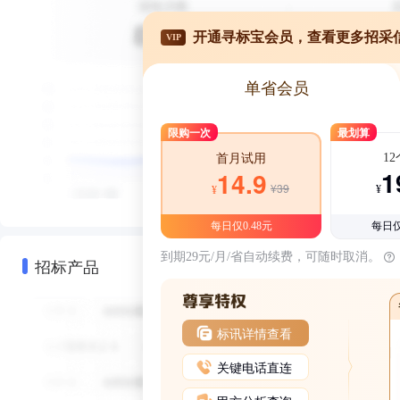
开通寻标宝会员，查看更多招采
VIP
单省会员
限购一次
最划算
1
首月试用
1
14.9
¥39
¥
¥
每日仅0.48元
每日仅
到期29元/月/省自动续费，可随时取消。
招标产品
标讯详情查看
关键电话直连