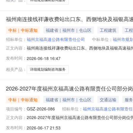
福州南连接线祥谦收费站出口东、西侧地块及福银高
中标｜中标通知
福建省｜福州市｜仓山区
工程建筑
工程
招标单位：
福州京福高速公路有限责任公司
中标单位：
福州市规
福州南连接线祥谦收费站出口东、西侧地块及福银高速福
正文内容：
西地块详细规划编制咨询服务项目成交候选人暨成交结果公示
发布时间：
2026-06-18 16:47
价，已由评审委员会评审完毕，采购人按规定确认，现将
块详细规划编制咨询服务项目采购人：福
相关产品：
详细规划编制咨询服务
2026-2027年度福州京福高速公路有限责任公司部
中标｜中标通知
福建省｜福州市｜仓山区
交通运输
服务
项目编号：
GSZ-2026-086
招标单位：
福州京福高速公路有限责任
2026-2027年度福州京福高速公路有限责任公司部分岗
正文内容：
367号林浦广场二号楼一层本项目开标室开标，已由评
发布时间：
2026-06-17 21:53
下：一、招标项目概况项目名称：2026-2027年度福州