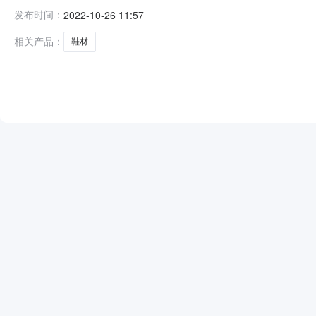
表业务唯一ID：35000020221026111352150
发布时间：
2022-10-26 11:57
（万元）：16000项目建设内容：选取中介方式：直接选
相关产品：
鞋材