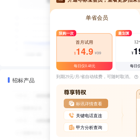
单省会员
限购一次
最划算
1
首月试用
1
14.9
¥39
¥
¥
每日仅0.48元
每日仅
到期29元/月/省自动续费，可随时取消。
招标产品
标讯详情查看
关键电话直连
甲方分析查询