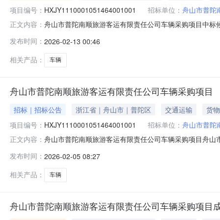
项目编号：
HXJY1110001051464001001
招标单位：
舟山市普陀
舟山市普陀南顺旅游客运有限责任公司车辆采购项目中标
正文内容：
有限责任公司二、采购项目名称：舟山市普陀南顺旅游客运有限
发布时间：
2026-02-13 00:46
公司五、采购方式：公开招标六、采购公告发布日期：202
人为：舟山市中百汽
相关产品：
车辆
舟山市普陀南顺旅游客运有限责任公司车辆采购项目
招标｜招标公告
浙江省｜舟山市｜普陀区
交通运输
货物
项目编号：
HXJY1110001051464001001
招标单位：
舟山市普陀
舟山市普陀南顺旅游客运有限责任公司车辆采购项目舟山
正文内容：
在投标人应在"舟企采"平台（）自行（用"舟企采"注册账号
发布时间：
2026-02-05 08:27
标文件。一、项目基本情况采购项目编号：HXJY11100
购文件。标
相关产品：
车辆
舟山市普陀南顺旅游客运有限责任公司车辆采购项目