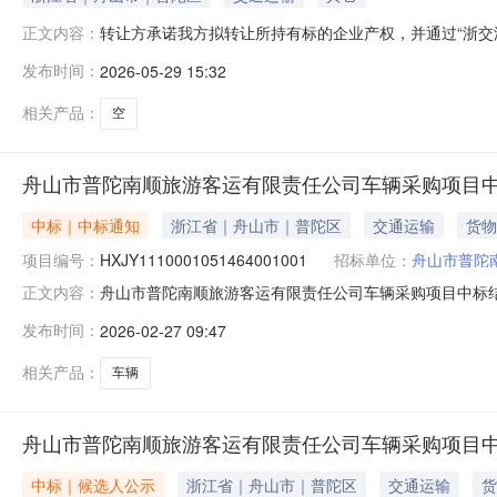
转让方承诺我方拟转让所持有标的企业产权，并通过“浙交
正文内容：
我方真实意思表示，转让标的权属清晰，除已披露的事项
发布时间：
2026-05-29 15:32
人民共和国民法典》有关法律法规规定；（2）我方所提
程中自愿遵守有关法律法规和相关交易规则及
相关产品：
空
舟山市普陀南顺旅游客运有限责任公司车辆采购项目
中标｜中标通知
浙江省｜舟山市｜普陀区
交通运输
货物
项目编号：
HXJY1110001051464001001
招标单位：
舟山市普陀
舟山市普陀南顺旅游客运有限责任公司车辆采购项目中标
正文内容：
责任公司二、采购项目名称：舟山市普陀南顺旅游客运有限责任
发布时间：
2026-02-27 09:47
期：2026年2月5日六、开标日期：2026年2月12
码1舟山市普陀南
相关产品：
车辆
舟山市普陀南顺旅游客运有限责任公司车辆采购项目
中标｜候选人公示
浙江省｜舟山市｜普陀区
交通运输
货