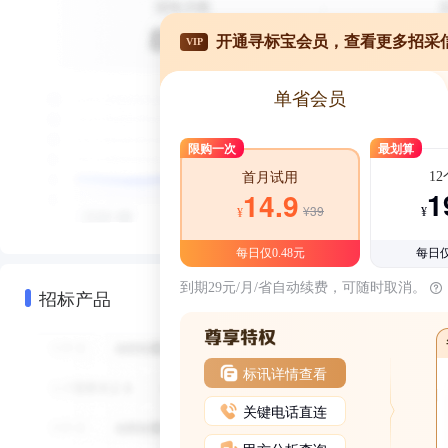
开通寻标宝会员，查看更多招采
VIP
单省会员
限购一次
最划算
1
首月试用
1
14.9
¥39
¥
¥
每日仅0.48元
每日仅
到期29元/月/省自动续费，可随时取消。
招标产品
标讯详情查看
关键电话直连