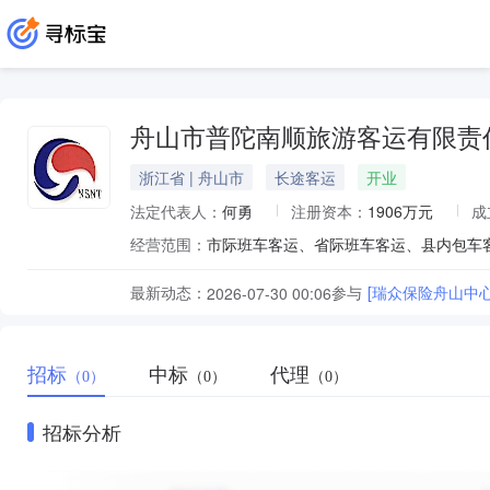
舟山市普陀南顺旅游客运有限责
浙江省 | 舟山市
长途客运
开业
法定代表人：
何勇
注册资本：
1906万元
成
经营范围：
市际班车客运、省际班车客运、县内包车
最新动态：
参与
[瑞众保险舟山中
2026-07-30 00:06
招标
中标
代理
（0）
（0）
（0）
招标分析