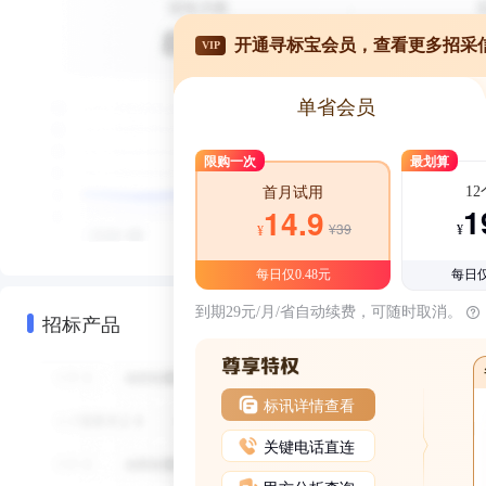
开通寻标宝会员，查看更多招采
VIP
单省会员
限购一次
最划算
1
首月试用
1
14.9
¥39
¥
¥
每日仅0.48元
每日仅
到期29元/月/省自动续费，可随时取消。
招标产品
标讯详情查看
关键电话直连