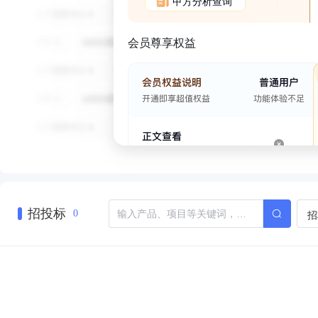
甲方分析查询
会员尊享权益
招投标
招
0