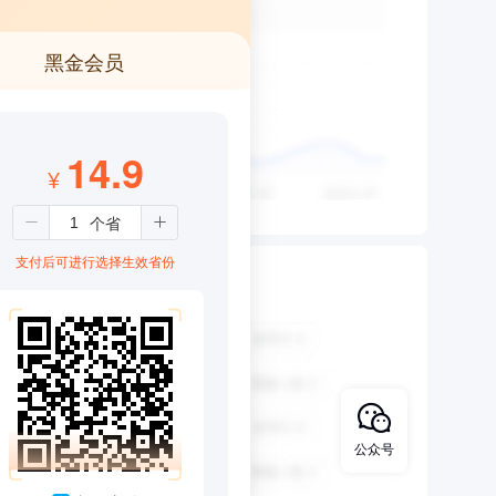
黑金会员
14.9
¥
支付后可进行选择生效省份
公众号