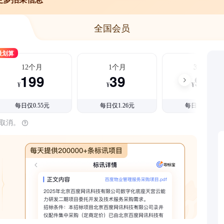
全国会员
最划算
12个月
1个月
3个月
199
39
99
¥
¥
¥
每日仅0.55元
每日仅1.26元
每日仅1.08元
时取消。