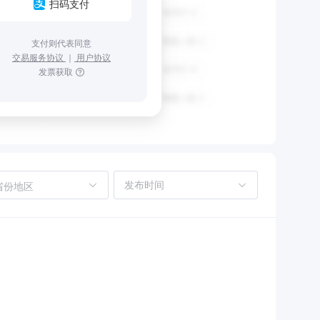
扫码支付
支付则代表同意
交易服务协议
｜
用户协议
发票获取
省份地区