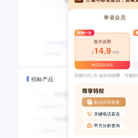
单省会员
限购一次
首月试用
14.9
¥39
¥
每日仅0.48元
到期29元/月/省自动续费，可随
招标产品
标讯详情查看
关键电话直连
甲方分析查询