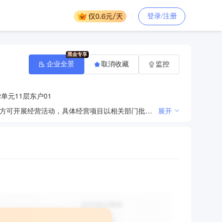
登录/注册
企业全景
取消收藏
监控
单元11层东户01
许可项目：住宅室内装饰装修；建设工程施工；建筑劳务分包（依法须经批准的项目，经相关部门批准后方可开展经营活动，具体经营项目以相关部门批准文件或许可证件为准）一般项目：土石方工程施工；对外承包工程；金属门窗工程施工；家具安装和维修服务；家用电器安装服务；园林绿化工程施工（除依法须经批准的项目外，凭营业执照依法自主开展经营活动）
展开