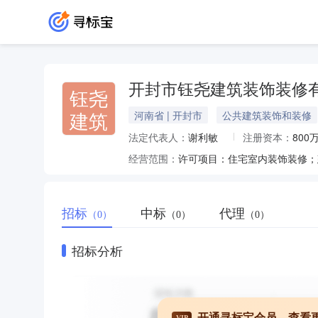
开封市钰尧建筑装饰装修
钰尧
建筑
河南省 | 开封市
公共建筑装饰和装修
法定代表人：
谢利敏
注册资本：
800
经营范围：
招标
中标
代理
（0）
（0）
（0）
招标分析
开通寻标宝会员，查看
VIP