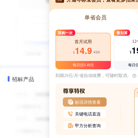
单省会员
限购一次
最划算
1
首月试用
1
14.9
¥39
¥
¥
每日仅0.48元
每日仅
到期29元/月/省自动续费，可随时取消。
招标产品
标讯详情查看
关键电话直连
甲方分析查询