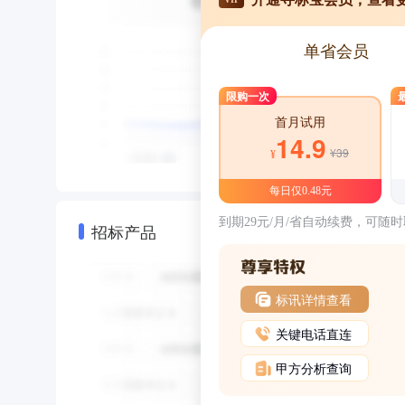
单省会员
限购一次
首月试用
14.9
¥39
¥
每日仅0.48元
到期29元/月/省自动续费，可随
招标产品
标讯详情查看
关键电话直连
甲方分析查询