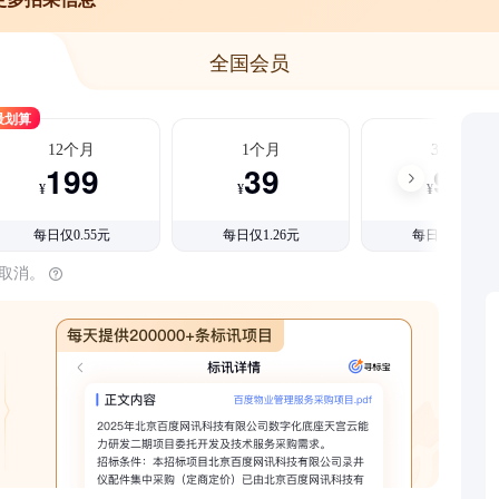
全国会员
最划算
12个月
1个月
3个月
199
39
99
¥
¥
¥
每日仅0.55元
每日仅1.26元
每日仅1.08元
时取消。