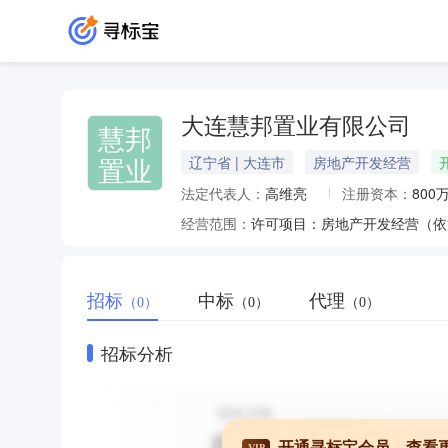
大连慧邦置业有限公司
慧邦
置业
辽宁省 | 大连市
房地产开发经营
法定代表人：
高维亮
注册资本：
800
经营范围：
招标
中标
代理
（0）
（0）
（0）
招标分析
开通寻标宝会员，查看
VIP