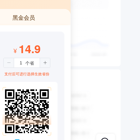
黑金会员
14.9
¥
支付后可进行选择生效省份