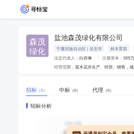
盐池森茂绿化有限公司
森茂
绿化
宁夏回族自治区 | 吴忠市
林木育苗
法定代表人：
白存琳
注册资本：
355
经营范围：
苗木花卉生产、经营、销售，城
招标
中标
代理
（0）
（0）
（0）
招标分析
开通寻标宝会员，查看
VIP