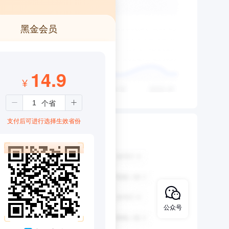
黑金会员
14.9
¥
支付后可进行选择生效省份
公众号