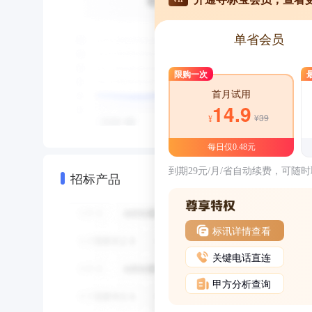
单省会员
限购一次
首月试用
14.9
¥39
¥
每日仅0.48元
到期29元/月/省自动续费，可随
招标产品
标讯详情查看
关键电话直连
甲方分析查询