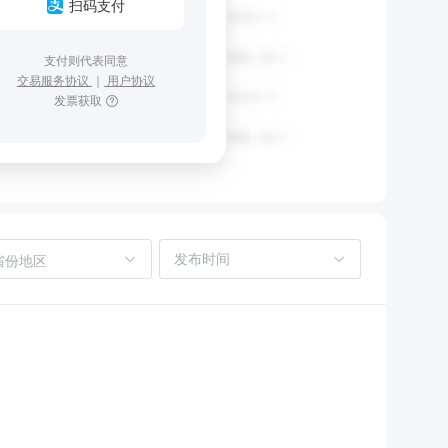
扫码支付
支付则代表同意
交易服务协议
｜
用户协议
发票获取
省份地区