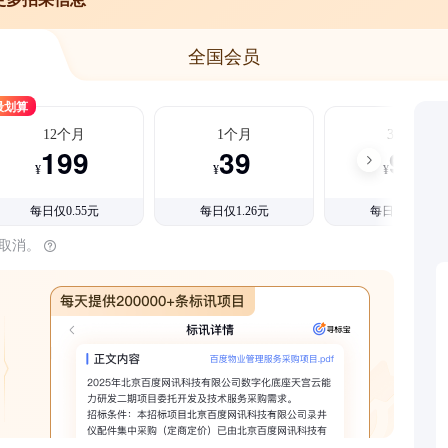
全国会员
最划算
12个月
1个月
3个月
199
39
99
¥
¥
¥
每日仅0.55元
每日仅1.26元
每日仅1.08元
时取消。