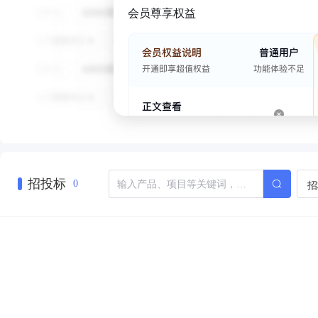
会员尊享权益
招投标
招
0