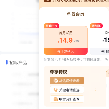
单省会员
限购一次
最划算
1
首月试用
1
14.9
¥39
¥
¥
每日仅0.48元
每日仅
到期29元/月/省自动续费，可随时取消。
招标产品
标讯详情查看
关键电话直连
甲方分析查询