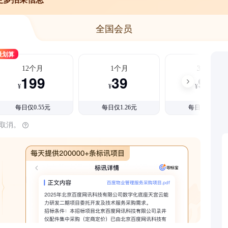
全国会员
最划算
12个月
1个月
3个月
199
39
99
¥
¥
¥
每日仅0.55元
每日仅1.26元
每日仅1.08元
时取消。