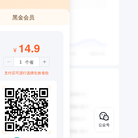
黑金会员
14.9
¥
支付后可进行选择生效省份
公众号