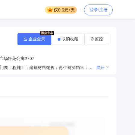
登录/注册
企业全景
取消收藏
监控
场轩苑公寓2707
一般项目：园林绿化工程施工；体育场地设施工程施工；土石方工程施工；普通机械设备安装服务；金属门窗工程施工；建筑材料销售；再生资源销售；建筑工程机械与设备租赁；工程管理服务；消防技术服务；水利相关咨询服务；水污染治理；地质灾害治理服务；市政设施管理；城市绿化管理；土地整治服务；建筑物清洁服务(除依法须经批准的项目外，凭营业执照依法自主开展经营活动)。许可项目：地质灾害治理工程施工；房屋建筑和市政基础设施项目工程总承包；建筑智能化系统设计；建设工程施工；住宅室内装饰装修；施工专业作业；建筑劳务分包；建筑物拆除作业（爆破作业除外）；建设工程监理；水利工程建设监理；建设工程设计；地质灾害治理工程设计；城市生活垃圾经营性服务；城市建筑垃圾处置（清运）(依法须经批准的项目，经相关部门批准后方可开展经营活动，具体经营项目以审批结果为准)。
展开