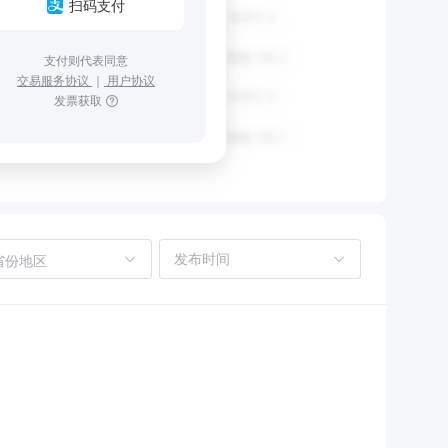
扫码支付
支付则代表同意
交易服务协议
｜
用户协议
发票获取
省份地区