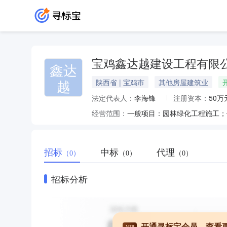
宝鸡鑫达越建设工程有限
鑫达
越
陕西省 | 宝鸡市
其他房屋建筑业
法定代表人：
李海锋
注册资本：
50万
经营范围：
招标
中标
代理
（0）
（0）
（0）
招标分析
开通寻标宝会员，查看
VIP