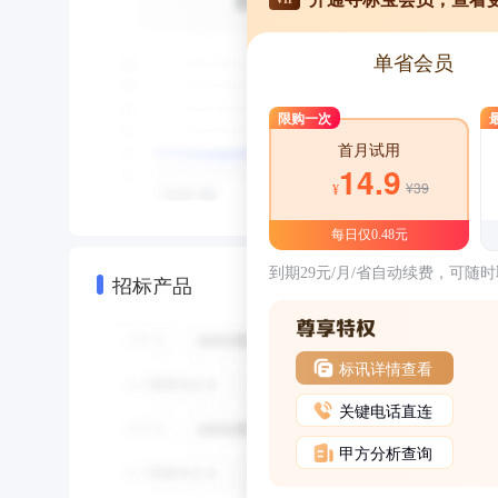
单省会员
限购一次
首月试用
14.9
¥39
¥
每日仅0.48元
到期29元/月/省自动续费，可随
招标产品
标讯详情查看
关键电话直连
甲方分析查询