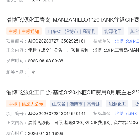
淄博飞源化工青岛-MANZANILLO1*20TANK往返CIF
中标｜中标通知
山东省｜淄博市｜高青县
能源化工
其它
项目编号：
JJCG2026072713562925181
招标单位：
淄博飞源化
评标（成交）公告一、项目名称：淄博飞源化工青岛-MANZANI
正文内容：
人：青岛金瀚盛航国际物流有限公司中标价：7949采购单
发布时间：
2026-08-03 09:38
相关产品：
空
淄博飞源化工日照-基隆3*20小柜CIF费用8月底左右2*20
中标｜候选人公示
山东省｜淄博市｜高青县
能源化工
货
项目编号：
JJCG2026072813344540141
招标单位：
淄博飞源化
淄博飞源化工日照-基隆3*20小柜CIF费用8月底左右2*20
正文内容：
1*20GP二、项目编号：JJCG202607281334
发布时间：
2026-07-31 16:08
7200五、公示期限本中标候选人公示3天，如对评标结