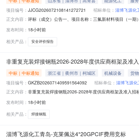
中标｜中标通知
山东省｜淄博市｜高青县
能源化工
服务
项目编号：
JJCG2026072108141272721
招标单位：
淄博飞源化
评标（成交）公告一、项目名称：三氟新材料项目（一期）试生
正文内容：
东安本安全咨询服务有限公司采购单位：淄博飞源化工有限
发布时间：
18小时前
相关产品：
安全评价报告
非重复充装焊接钢瓶2026-2028年度供应商框架及准
中标｜中标通知
浙江省｜衢州市｜柯城区
机械设备
货物
项目编号：
GKZB2026071409591564092
招标单位：
淄博飞源化
非重复充装焊接钢瓶2026-2028年度供应商框架及准
正文内容：
GKZB2026071409591564092三、采购方
发布时间：
18小时前
公司、淄博铭盛达金属制品有限公司、江苏凯斯迪化工机
准入单位的单项最低投标报价五、公示
相关产品：
焊接钢瓶
淄博飞源化工青岛-克莱佩达4*20GPCIF费用竞标