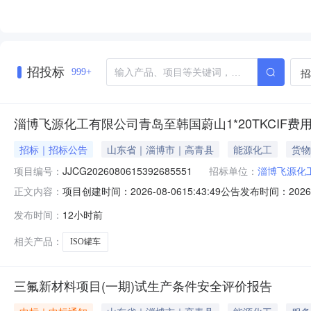
招投标
招
999+
淄博飞源化工有限公司青岛至韩国蔚山1*20TKCIF费
招标｜招标公告
山东省｜淄博市｜高青县
能源化工
货物
项目编号：
JJCG2026080615392685551
招标单位：
淄博飞源化
项目创建时间：2026-08-0615:43:49公告发布时间：202
正文内容：
一、项目名称：淄博飞源化工有限公司青岛至韩国蔚山1*20TK
发布时间：
12小时前
1X20’SOCISOTANKS2.1类N.W.：18900KGSG.W
相关产品：
ISO罐车
三氟新材料项目(一期)试生产条件安全评价报告