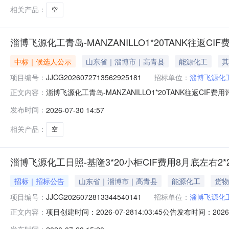
相关产品：
空
淄博飞源化工青岛-MANZANILLO1*20TANK往返CIF
中标｜候选人公示
山东省｜淄博市｜高青县
能源化工
其
项目编号：
JJCG2026072713562925181
招标单位：
淄博飞源化
淄博飞源化工青岛-MANZANILLO1*20TANK往返CI
正文内容：
JJCG2026072713562925181三、采购方式
发布时间：
2026-07-30 14:57
本中标候选人公示3天，如对评标结果有异议，请在公示
相关产品：
空
淄博飞源化工日照-基隆3*20小柜CIF费用8月底左右2*20
招标｜招标公告
山东省｜淄博市｜高青县
能源化工
货物
项目编号：
JJCG2026072813344540141
招标单位：
淄博飞源化
项目创建时间：2026-07-2814:03:45公告发布时间：2026
正文内容：
1*20GP——采购公告一、项目名称：淄博飞源化工日照-基隆3*