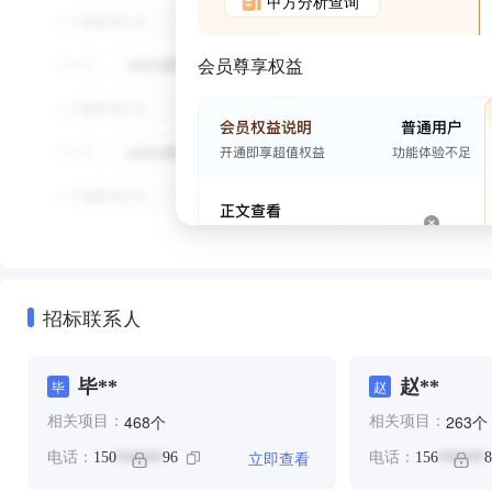
甲方分析查询
会员尊享权益
招标联系人
毕**
赵**
毕
赵
个
个
468
263
相关项目：
相关项目：
立即查看
电话：
150
96
电话：
156
8
******
******