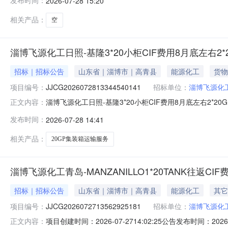
发布时间：
2026-07-28 15:20
购四、采购内容：日照-基隆，8月底左右2*20GP9月初1*
相关产品：
空
淄博飞源化工日照-基隆3*20小柜CIF费用8月底左右2*2
招标｜招标公告
山东省｜淄博市｜高青县
能源化工
货物
项目编号：
JJCG2026072813344540141
招标单位：
淄博飞源化
淄博飞源化工日照-基隆3*20小柜CIF费用8月底左右2*20G
正文内容：
二、项目编号：JJCG2026072813344540141三
发布时间：
2026-07-28 14:41
票船期间隔1周以上。BAF预付。五、投标人资格要求：1.基本资格
相关产品：
20GP集装箱运输服务
淄博飞源化工青岛-MANZANILLO1*20TANK往返CIF
招标｜招标公告
山东省｜淄博市｜高青县
能源化工
其它
项目编号：
JJCG2026072713562925181
招标单位：
淄博飞源化
项目创建时间：2026-07-2714:02:25公告发布时间：2026
正文内容：