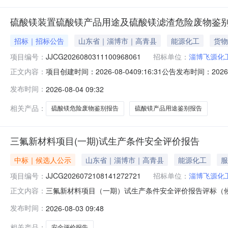
硫酸镁装置硫酸镁产品用途及硫酸镁滤渣危险废物鉴
招标｜招标公告
山东省｜淄博市｜高青县
能源化工
货物
项目编号：
JJCG2026080311100968061
招标单位：
淄博飞源化
项目创建时间：2026-08-0409:16:31公告发布时间：20
正文内容：
一、项目名称：硫酸镁装置硫酸镁产品用途及硫酸镁滤渣危险废
发布时间：
2026-08-04 09:32
品用途及硫酸镁滤渣危险废物鉴别五、投标人资格要求：1.基本资格
相关产品：
硫酸镁危险废物鉴别报告
硫酸镁产品用途鉴别报告
三氟新材料项目(一期)试生产条件安全评价报告
中标｜候选人公示
山东省｜淄博市｜高青县
能源化工
服
项目编号：
JJCG2026072108141272721
招标单位：
淄博飞源化
三氟新材料项目（一期）试生产条件安全评价报告评标（
正文内容：
JJCG2026072108141272721三、采购方
发布时间：
2026-08-03 09:48
对评标结果有异议，请在公示期间内先向采购人或招标代理机
门：巨化招标办公室（0570-30918
相关产品：
安全评价报告