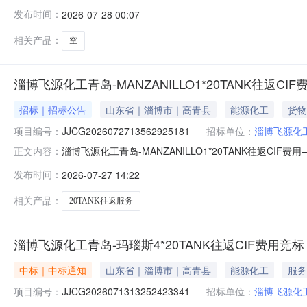
告一、项目名称：淄博飞源化工青岛-MANZANILLO1*20T
发布时间：
2026-07-28 00:07
MANZANILLO，1*20TANK往返，净毛重20000K
相关产品：
空
淄博飞源化工青岛-MANZANILLO1*20TANK往返CI
招标｜招标公告
山东省｜淄博市｜高青县
能源化工
货物
项目编号：
JJCG2026072713562925181
招标单位：
淄博飞源化
淄博飞源化工青岛-MANZANILLO1*20TANK往返CIF
正文内容：
JJCG2026072713562925181三、采购方式：竞价
发布时间：
2026-07-27 14:22
本资格要求：1.1投标人未被“信用中国”（www.creditch
相关产品：
20TANK往返服务
淄博飞源化工青岛-玛瑙斯4*20TANK往返CIF费用竞标
中标｜中标通知
山东省｜淄博市｜高青县
能源化工
服务
项目编号：
JJCG2026071313252423341
招标单位：
淄博飞源化