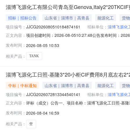
淄博飞源化工有限公司青岛至Genova,Italy2*20TKCI
招标｜招标公告
山东省｜淄博市｜高青县
能源化工
货物
项目编号：
JJCG2026080510184874161
招标单位：
淄博飞源化
项目创建时间：2026-08-0510:27:48公告发布时间：2026-
正文内容：
公告一、项目名称：淄博飞源化工有限公司青岛至Genova,Ita
发布时间：
2026-08-05 10:53
两个船期，九月初一个，九月中下旬一个1.N.W.：18000KGS
相关产品：
TANK
淄博飞源化工日照-基隆3*20小柜CIF费用8月底左右2*20
中标｜中标通知
山东省｜淄博市｜高青县
能源化工
货物
项目编号：
JJCG2026072813344540141
招标单位：
淄博飞源化
评标（成交）公告一、项目名称：淄博飞源化工日照-基隆3*20小
正文内容：
息：中标（成交）人：青岛孚润国际物流有限公司中标价：7
发布时间：
2026-08-04 16:59
相关产品：
空