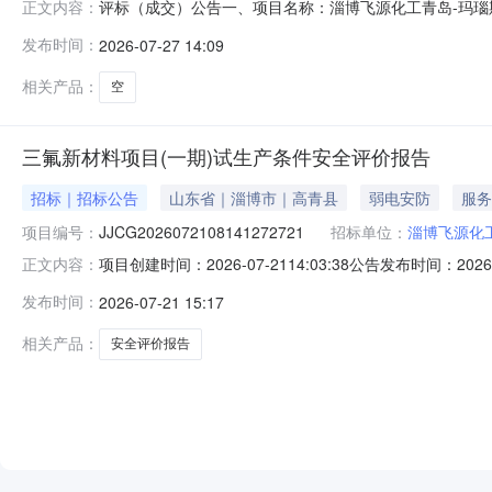
评标（成交）公告一、项目名称：淄博飞源化工青岛-玛瑙斯4*2
正文内容：
永泰运化工物流股份有限公司中标价：44780采购单位：
发布时间：
2026-07-27 14:09
相关产品：
空
三氟新材料项目(一期)试生产条件安全评价报告
招标｜招标公告
山东省｜淄博市｜高青县
弱电安防
服务
项目编号：
JJCG2026072108141272721
招标单位：
淄博飞源化
项目创建时间：2026-07-2114:03:38公告发布时间：20
正文内容：
项目名称：三氟新材料项目（一期）试生产条件安全评价报告二
发布时间：
2026-07-21 15:17
产条件安全评价报告五、投标人资格要求：1.基本资格要求：1.1投标
相关产品：
安全评价报告