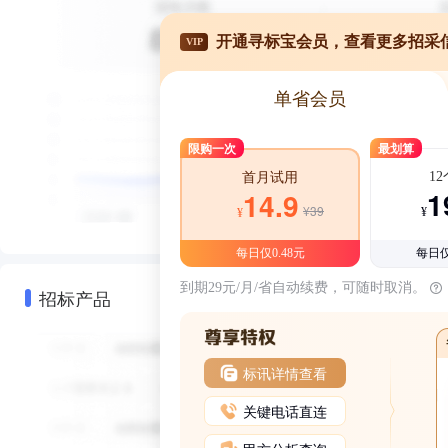
开通寻标宝会员，查看更多招采
VIP
单省会员
限购一次
最划算
1
首月试用
1
14.9
¥39
¥
¥
每日仅0.48元
每日仅
到期29元/月/省自动续费，可随时取消。
招标产品
标讯详情查看
关键电话直连