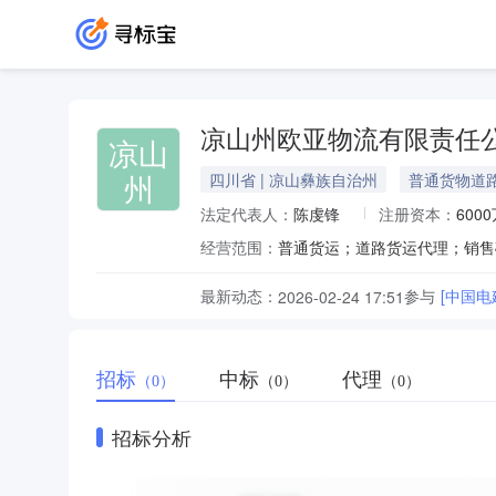
凉山州欧亚物流有限责任
凉山
州
四川省 | 凉山彝族自治州
普通货物道
法定代表人：
陈虔锋
注册资本：
600
经营范围：
最新动态：
参与
[中国
2026-02-24 17:51
招标
中标
代理
（0）
（0）
（0）
招标分析