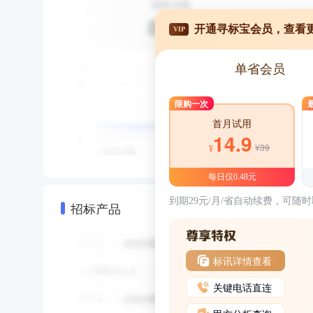
开通寻标宝会员，查看
VIP
单省会员
限购一次
首月试用
14.9
¥39
¥
每日仅0.48元
到期29元/月/省自动续费，可随
招标产品
标讯详情查看
关键电话直连