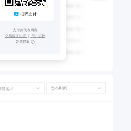
扫码支付
支付则代表同意
交易服务协议
｜
用户协议
发票获取
省份地区