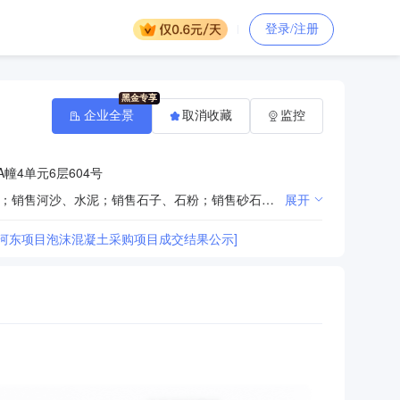
登录/注册
企业全景
取消收藏
监控
幢4单元6层604号
普通货运；道路货运代理；销售矿产品（不含危险化学品）；销售商品混凝土；销售建筑材料；销售钢材；销售河沙、水泥；销售石子、石粉；销售砂石；销售石、砖、瓦、砂；销售汽车零配件；汽车轮胎销售；销售电线电缆；销售电气设备；销售机械设备；销售耐火材料；销售煤炭；销售焦炭；销售粉煤灰；销售耐火材料及辅助材料；销售五金交电、机电产品；销售金属材料；卫生洁具零售；陶瓷、石材装饰材料零售；室内装饰材料零售；销售油漆（不含危险化学品）；住宅装饰和装修；公共建筑装饰和装修；公共建筑幕墙装饰和装修。（依法须经批准的项目，经相关部门批准后方可开展经营活动）
展开
河东项目泡沫混凝土采购项目成交结果公示]