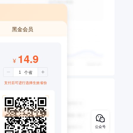
黑金会员
14.9
¥
支付后可进行选择生效省份
公众号