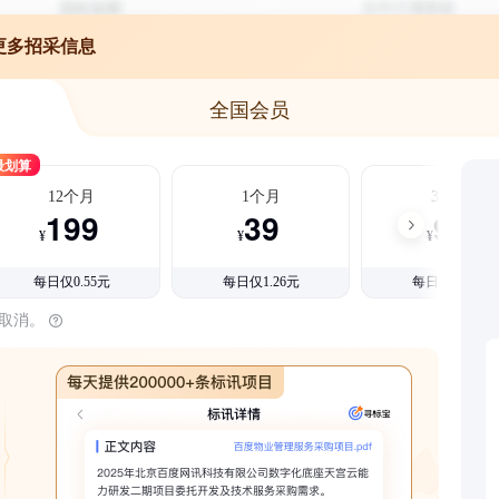
更多招采信息
全国会员
最划算
12个月
1个月
3个月
199
39
99
¥
¥
¥
每日仅0.55元
每日仅1.26元
每日仅1.08元
时取消。