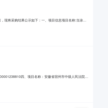
经结束，现将采购结果公示如下：一、项目信息项目名称:当涂县
购计划信息:二、采购单位信息采购单位名称:当涂县人民法院采购
名称、联系地址及成交金额:序号成交供应商名
000001238810四、项目名称：安徽省宿州市中级人民法院网
5578911供应商（乙方）：安徽溢慧智能科技有限公司地
：主要标的名称：华宇TIM-300窗口