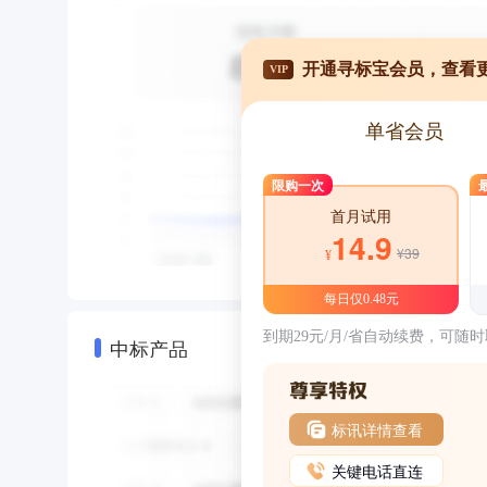
开通寻标宝会员，查看
VIP
单省会员
限购一次
首月试用
14.9
¥39
¥
每日仅0.48元
到期29元/月/省自动续费，可随
中标产品
标讯详情查看
关键电话直连