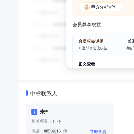
甲方分析查询
会员尊享权益
中标联系人
未*
未
个
11
相关项目：
立即查看
电话：
885
16
***