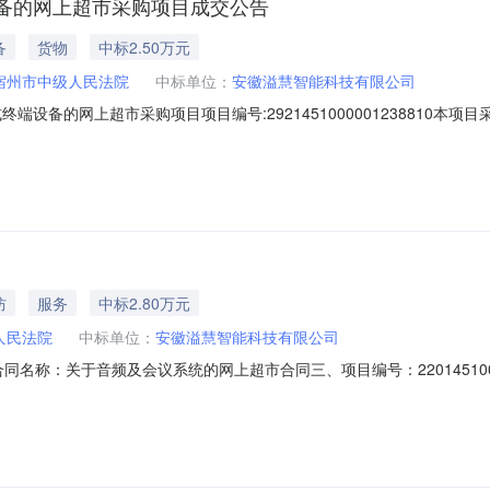
备的网上超市采购项目成交公告
备
货物
中标2.50万元
宿州市中级人民法院
中标单位：
安徽溢慧智能科技有限公司
端设备的网上超市采购项目项目编号:2921451000001238810
的网上超市采购项目采购项目项目编号:292145100000123881
市埇桥区银河一路528号三、成交信息交易方式:议价采购成交日期:2026年
防
服务
中标2.80万元
人民法院
中标单位：
安徽溢慧智能科技有限公司
03二、合同名称：关于音频及会议系统的网上超市合同三、项目编号：2201451
地址：滁州市联系方式：7312207供应商（乙方）：安徽溢慧智能科技
合同主体信息1.主要标的信息：主要标的名称：华宇无型号智能庭审语音系统/语