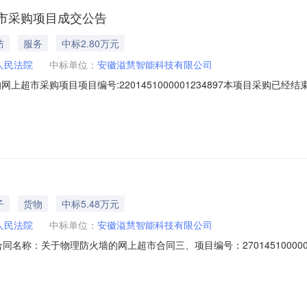
市采购项目成交公告
防
服务
中标2.80万元
人民法院
中标单位：
安徽溢慧智能科技有限公司
上超市采购项目项目编号:2201451000001234897本项目采购已
项目项目编号:2201451000001234897项目联系人:董敏采购
交日期:2026年6月4日总成交金额（元）:28000（人民币）成交供应
子
货物
中标5.48万元
人民法院
中标单位：
安徽溢慧智能科技有限公司
05二、合同名称：关于物理防火墙的网上超市合同三、项目编号：270145100
怀远县人民法院联系方式：0552-8211969供应商（乙方）：安徽
60六、合同主体信息1.主要标的信息：主要标的名称：天融信NGFW4000-