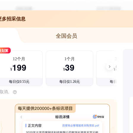
更多招采信息
全国会员
最划算
12个月
1个月
3个月
199
39
99
¥
¥
¥
每日仅0.55元
每日仅1.26元
每日仅1.08元
时取消。