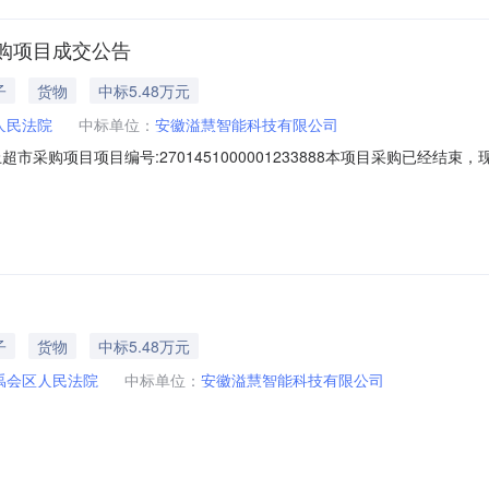
购项目成交公告
子
货物
中标5.48万元
人民法院
中标单位：
安徽溢慧智能科技有限公司
市采购项目项目编号:2701451000001233888本项目采购已经结
编号:2701451000001233888项目联系人:司飞飞采购计划信
交日期:2026年6月3日总成交金额（元）:54800（人民币）成交供
子
货物
中标5.48万元
禹会区人民法院
中标单位：
安徽溢慧智能科技有限公司