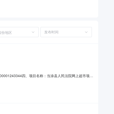
省份地区
000001243344四、项目名称：当涂县人民法院网上超市项目
技有限公司地址：安徽省宿州市埇桥区宿州市埇桥区南关街道汴
端触摸式终端设备数量：1.00单价（