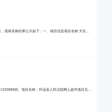
经结束，现将采购结果公示如下：一、项目信息项目名称:天长市
计划信息:二、采购单位信息采购单位名称:天长市人民法院采购单
商名称、联系地址及成交金额:序号成交供应商名
0001233888四、项目名称：怀远县人民法院网上超市项目五、
溢慧智能科技有限公司地址：安徽省宿州市埇桥区宿州市埇桥区
UF下一代防火墙数量：1.00单价