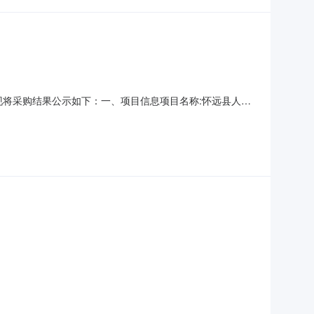
束，现将采购结果公示如下：一、项目信息项目名称:怀远县人民
息:二、采购单位信息采购单位名称:怀远县人民法院采购单位地址:
应商名称、联系地址及成交金额:序号成交供应商