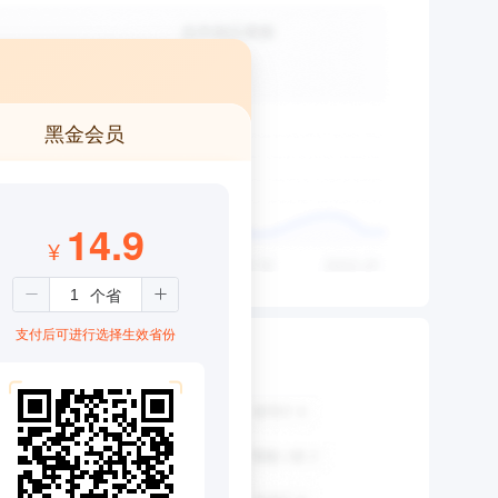
黑金会员
14.9
¥
支付后可进行选择生效省份