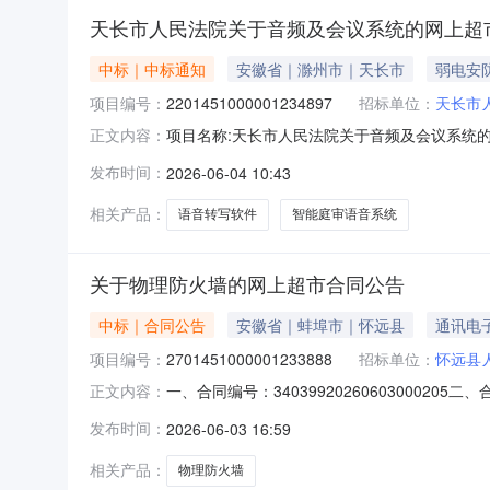
天长市人民法院关于音频及会议系统的网上超
中标｜中标通知
安徽省｜滁州市｜天长市
弱电安
项目编号：
2201451000001234897
招标单位：
天长市
项目名称:天长市人民法院关于音频及会议系统的网
正文内容：
人民法院关于音频及会议系统的网上超市采购项目采购
发布时间：
2026-06-04 10:43
位地址:滁州市三、成交信息交易方式:直接采购成
相关产品：
语音转写软件
智能庭审语音系统
关于物理防火墙的网上超市合同公告
中标｜合同公告
安徽省｜蚌埠市｜怀远县
通讯电
项目编号：
2701451000001233888
招标单位：
怀远县
一、合同编号：340399202606030002
正文内容：
合同主体采购人（甲方）：怀远县人民法院地址：
发布时间：
2026-06-03 16:59
南关街道汴河中路712号联系方式：18857101
相关产品：
物理防火墙