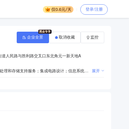
登录/注册
企业全景
取消收藏
监控
街道人民路与胜利路交叉口东北角元一新天地A
一般项目：人工智能硬件销售；技术服务、技术开发、技术咨询、技术交流、技术转让、技术推广；数据处理和存储支持服务；集成电路设计；信息系统集成服务；信息技术咨询服务；建筑装饰材料销售；电子产品销售；通信设备销售；计算机软硬件及辅助设备零售；日用家电零售；家用视听设备销售；家具销售；互联网销售（除销售需要许可的商品）；软件开发；日用产品修理；广告设计、代理；广告制作；电力电子元器件制造；电力设施器材制造；机械电气设备制造；机械设备销售；软件销售；通信设备制造；计算机及办公设备维修；教育咨询服务（不含涉许可审批的教育培训活动）；第二类医疗器械销售；第二类医疗器械租赁（除许可业务外，可自主依法经营法律法规非禁止或限制的项目）
展开