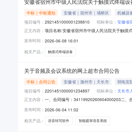
安徽省宿州市中级人民法院关于触摸式终端设
中标｜中标通知
安徽省｜宿州市｜埇桥区
机械设
项目编号：
2921451000001238810
招标单位：
安徽省
项目名称:安徽省宿州市中级人民法院关于触摸式终
正文内容：
名称:安徽省宿州市中级人民法院关于触摸式终端设备
发布时间：
2026-06-08 16:01
称:安徽省宿州市中级人民法院采购单位地址:宿州
相关产品：
触摸式终端设备
关于音频及会议系统的网上超市合同公告
中标｜合同公告
安徽省｜滁州市｜天长市
弱电安
项目编号：
2201451000001234897
招标单位：
天长市
一、合同编号：341199202606040002
正文内容：
五、合同主体采购人（甲方）：天长市人民法院
发布时间：
2026-06-04 11:02
河中路712号联系方式：1885710160六、
相关产品：
语音转写软件
智能庭审语音系统