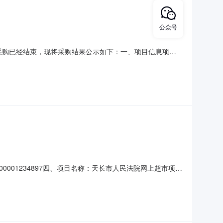
公众号
本项目采购已经结束，现将采购结果公示如下：一、项目信息项目
0项目联系人:崔玉京采购计划信息:二、采购单位信息采购单位名
6月8日总成交金额（元）:25000（人民币
000001234897四、项目名称：天长市人民法院网上超市项目
有限公司地址：安徽省宿州市埇桥区宿州市埇桥区南关街道汴
音转写软件数量：1.00单价（元）：280