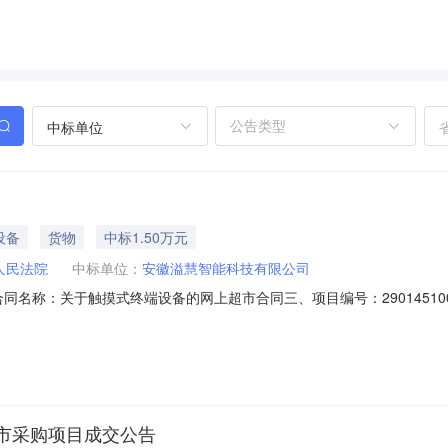
中标单位
设备
货物
中标1.50万元
人民法院
中标单位：
安徽溢慧智能科技有限公司
04二、合同名称：关于触摸式终端设备的网上超市合同三、项目编号：2901451
址：/联系方式：18900552054供应商（乙方）：安徽溢慧智能科
合同主体信息1.主要标的信息：主要标的名称：华宇TIM-200窗口智能交互终
市采购项目成交公告