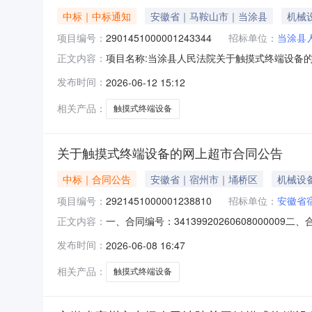
中标｜中标通知
安徽省｜马鞍山市｜当涂县
机械
项目编号：
2901451000001243344
招标单位：
当涂县
项目名称:当涂县人民法院关于触摸式终端设备的网
正文内容：
人民法院关于触摸式终端设备的网上超市采购项目采购
发布时间：
2026-06-12 15:12
单位地址:/三、成交信息交易方式:直接采购成交
相关产品：
触摸式终端设备
关于触摸式终端设备的网上超市合同公告
中标｜合同公告
安徽省｜宿州市｜埇桥区
机械设
项目编号：
2921451000001238810
招标单位：
安徽省
一、合同编号：341399202606080000
正文内容：
上超市项目五、合同主体采购人（甲方）：安徽省
发布时间：
2026-06-08 16:47
址：安徽省宿州市埇桥区宿州市埇桥区南关街道汴河中
相关产品：
触摸式终端设备