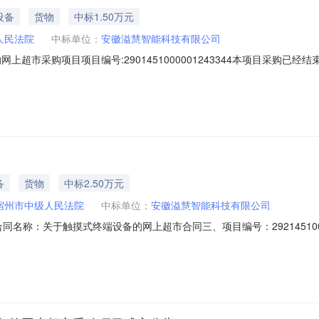
设备
货物
中标1.50万元
人民法院
中标单位：
安徽溢慧智能科技有限公司
上超市采购项目项目编号:2901451000001243344本项目采购已
项目项目编号:2901451000001243344项目联系人:王宇欣采
日期:2026年6月12日总成交金额（元）:15000（人民币）成交供应商
备
货物
中标2.50万元
宿州市中级人民法院
中标单位：
安徽溢慧智能科技有限公司
09二、合同名称：关于触摸式终端设备的网上超市合同三、项目编号：2921451
宿州市中级人民法院地址：宿州市埇桥区银河一路528号联系方式：1770
路712号联系方式：1885710160六、合同主体信息1.主要标的信息