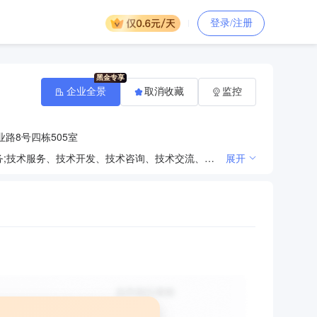
登录/注册
企业全景
取消收藏
监控
路8号四栋505室
对外承包工程;体育场地设施工程施工;普通机械设备安装服务;机械设备租赁;建筑物清洁服务;专业设计服务;技术服务、技术开发、技术咨询、技术交流、技术转让、技术推广;劳务服务（不含劳务派遣）;机械设备销售;电子产品销售;建筑材料销售;新型金属功能材料销售;建筑用金属配件销售;建筑工程用机械销售;矿山机械销售;消防器材销售;铁路运输设备销售;水泥制品销售;建筑防水卷材产品销售;厨具卫具及日用杂品批发;日用化学产品销售;安防设备销售;电工仪器仪表销售;智能家庭消费设备销售;紧固件销售;楼梯销售;电工器材销售;电线、电缆经营;发电机及发电机组销售;高铁设备、配件销售;砼结构构件销售;供应用仪器仪表销售;配电开关控制设备销售;灯具销售;金属结构销售;劳动保护用品销售;气体、液体分离及纯净设备销售;阀门和旋塞销售;家居用品销售;光伏设备及元器件销售;林业产品销售;建筑陶瓷制品销售;卫生陶瓷制品销售;门窗销售;金属门窗工程施工;运输设备租赁服务;建筑工程机械与设备租赁;通用设备修理;货物进出口;技术进出口;充电桩销售;特种设备安装改造修理;燃气燃烧器具安装、维修;建设工程设计;电力设施承装、承修、承试;建筑智能化工程施工;房屋建筑和市政基础设施项目工程总承包;建筑物拆除作业（爆破作业除外）;建筑劳务分包;消防设施工程施工
展开