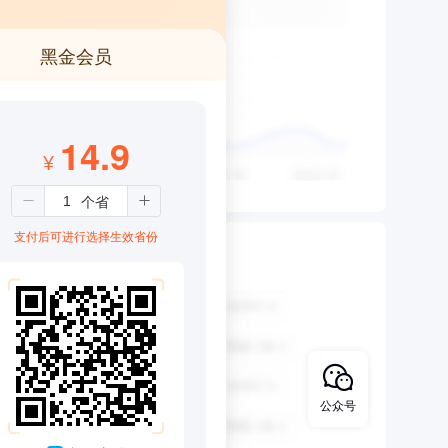
黑金会员
14.9
¥
支付后可进行选择生效省份
公众号