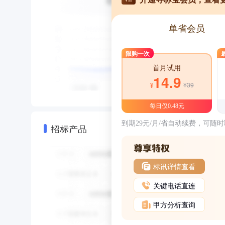
单省会员
限购一次
首月试用
14.9
¥39
¥
每日仅0.48元
到期29元/月/省自动续费，可随
招标产品
标讯详情查看
关键电话直连
甲方分析查询