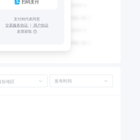
扫码支付
支付则代表同意
交易服务协议
｜
用户协议
发票获取
省份地区