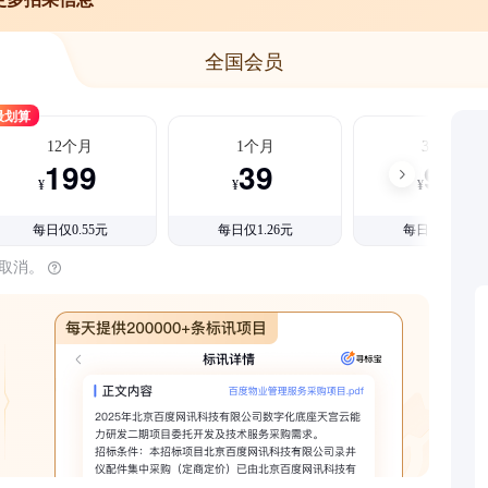
全国会员
最划算
12个月
1个月
3个月
199
39
99
¥
¥
¥
每日仅0.55元
每日仅1.26元
每日仅1.08元
时取消。