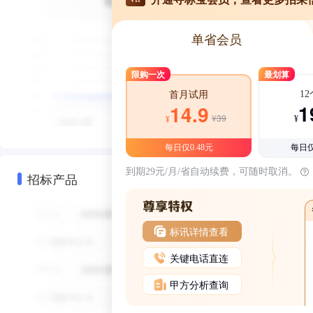
单省会员
限购一次
最划算
1
首月试用
1
14.9
¥39
¥
¥
每日仅0.48元
每日仅
到期29元/月/省自动续费，可随时取消。
招标产品
标讯详情查看
关键电话直连
甲方分析查询