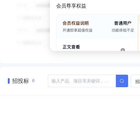
会员尊享权益
招投标
招
0