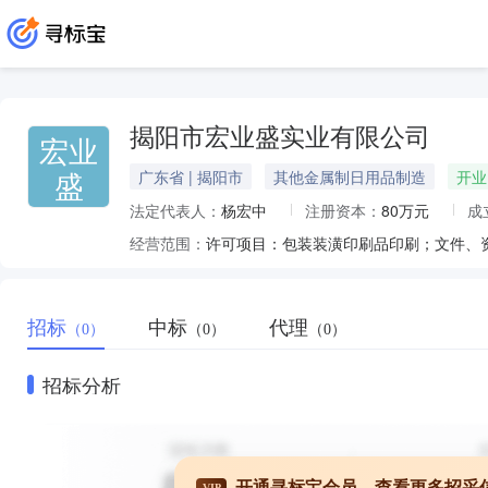
揭阳市宏业盛实业有限公司
宏业
盛
广东省 | 揭阳市
其他金属制日用品制造
开业
法定代表人：
杨宏中
注册资本：
80万元
成
经营范围：
招标
中标
代理
（0）
（0）
（0）
招标分析
开通寻标宝会员，查看更多招采
VIP