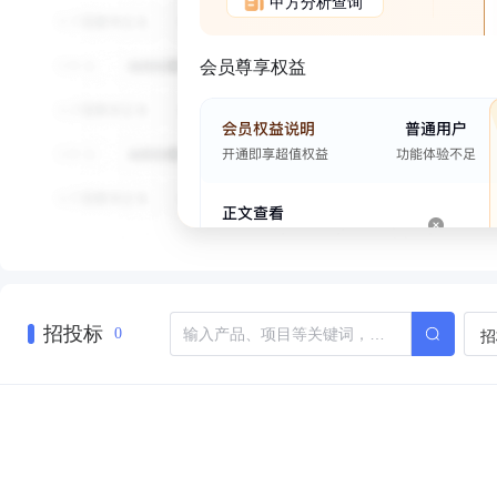
甲方分析查询
会员尊享权益
招投标
招
0