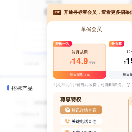
开通寻标宝会员，查看更多招采
VIP
单省会员
限购一次
最划算
1
首月试用
1
14.9
¥39
¥
¥
每日仅0.48元
每日仅
到期29元/月/省自动续费，可随时取消。
招标产品
标讯详情查看
关键电话直连