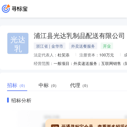
浦江县光达乳制品配送有限公司
光达
乳
浙江省 | 金华市
外卖送餐服务
开业
法定代表人：
杜笑添
注册资本：
100万元
经营范围：
一般项目：外卖递送服务；互联网销售（
招标
中标
代理
（0）
（0）
（0）
招标分析
开通寻标宝会员，查看更多招采
VIP