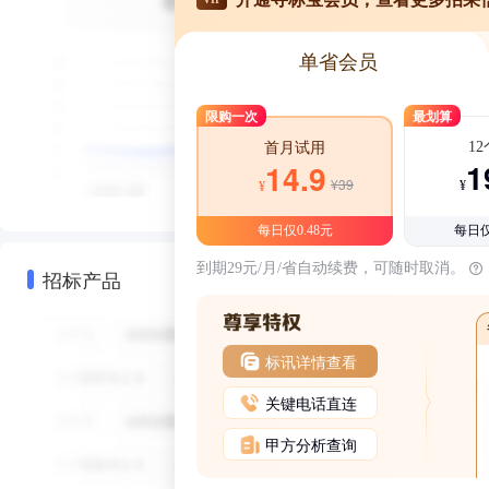
单省会员
限购一次
最划算
1
首月试用
1
14.9
¥39
¥
¥
每日仅0.48元
每日仅
到期29元/月/省自动续费，可随时取消。
招标产品
标讯详情查看
关键电话直连
甲方分析查询