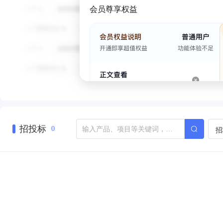
会员尊享权益
招投标
招
0