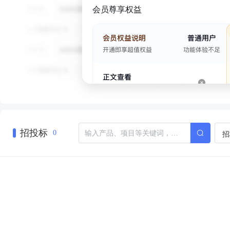
会员尊享权益
招投标
招
0