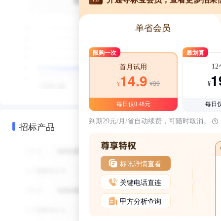
单省会员
限购一次
最划算
1
首月试用
1
14.9
¥39
¥
¥
每日仅0.48元
每日仅
到期29元/月/省自动续费，可随时取消。
招标产品
标讯详情查看
关键电话直连
甲方分析查询