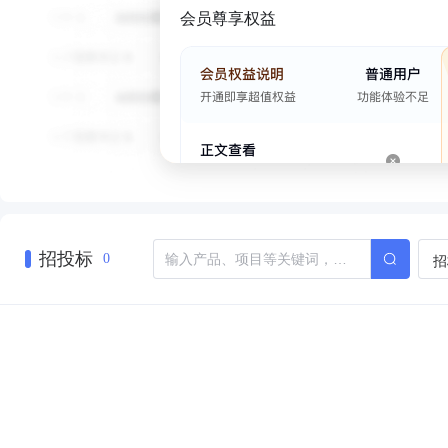
会员尊享权益
招投标
招
0