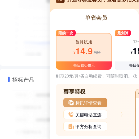
单省会员
限购一次
最划算
1
首月试用
1
14.9
¥39
¥
¥
每日仅0.48元
每日仅
到期29元/月/省自动续费，可随时取消。
招标产品
标讯详情查看
关键电话直连
甲方分析查询