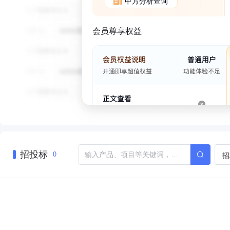
甲方分析查询
会员尊享权益
招投标
招
0