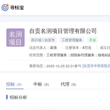
自贡名润项目管理有限公司
名润
项目
四川省 | 自贡市
工程管理服务
开业
法定代表人：
袁强
注册资本：
8万元
成立
经营范围：
最新动态：
参与
[自贡市中医医院
2025-12-25 22:31
招标
中标
代理
（0）
（0）
（0）
招标分析