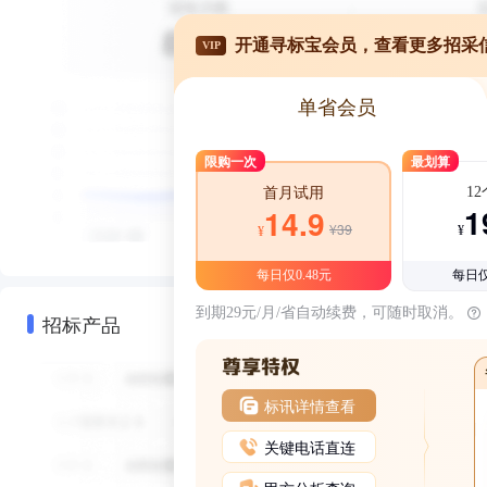
开通寻标宝会员，查看更多招采
VIP
单省会员
限购一次
最划算
1
首月试用
1
14.9
¥39
¥
¥
每日仅0.48元
每日仅
到期29元/月/省自动续费，可随时取消。
招标产品
标讯详情查看
关键电话直连