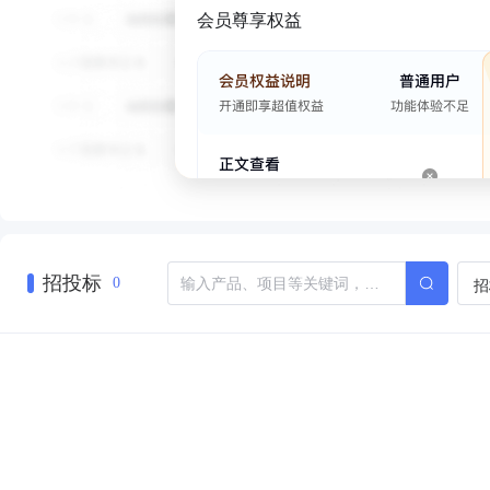
会员尊享权益
招投标
招
0