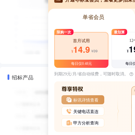
单省会员
限购一次
最划算
1
首月试用
1
14.9
¥39
¥
¥
每日仅0.48元
每日仅
到期29元/月/省自动续费，可随时取消。
招标产品
标讯详情查看
关键电话直连
甲方分析查询