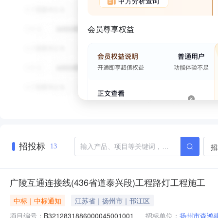
甲方分析查询
会员尊享权益
招投标
招
13
广陵互通连接线(436省道泰兴段)工程路灯工程施工
中标｜中标通知
江苏省｜扬州市｜邗江区
项目编号：
B3212831886000045001001
招标单位：
扬州市森鸿