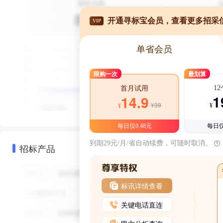
开通寻标宝会员，查看更多招采
VIP
单省会员
限购一次
最划算
1
首月试用
1
14.9
¥39
¥
¥
每日仅0.48元
每日仅
到期29元/月/省自动续费，可随时取消。
招标产品
标讯详情查看
关键电话直连