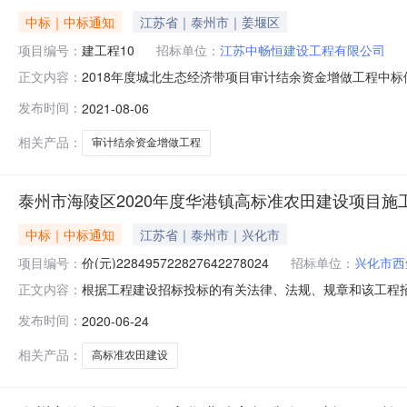
中标｜中标通知
江苏省｜泰州市｜姜堰区
项目编号：
建工程10
招标单位：
江苏中畅恒建设工程有限公司
2018年度城北生态经济带项目审计结余资金增做工程中
正文内容：
结余资金增做工程的评标工作已经结束，评标结果已经确
发布时间：
2021-08-06
设工程有限公司江苏泰亚建设工程有限公司江苏品源建设工程有限公
（包含项目名
相关产品：
审计结余资金增做工程
泰州市海陵区2020年度华港镇高标准农田建设项目施
中标｜中标通知
江苏省｜泰州市｜兴化市
项目编号：
价(元)228495722827642278024
招标单位：
兴化市西
根据工程建设招标投标的有关法律、法规、规章和该工程招
正文内容：
将评标结果公示如下：(抽取的K值：96%)一、评标结
发布时间：
2020-06-24
公司江苏锦喆建设工程有限公司投标报价(元)22849572
项(包含项目名称
相关产品：
高标准农田建设