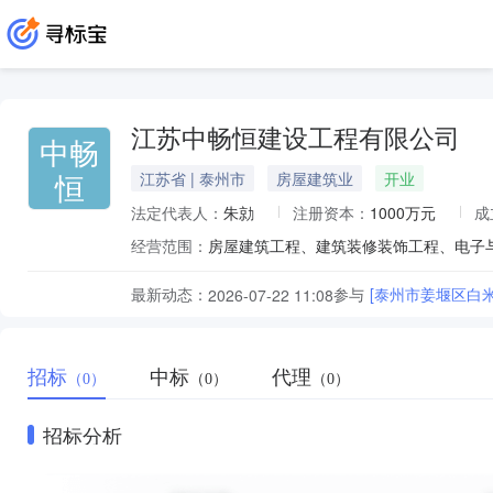
江苏中畅恒建设工程有限公司
中畅
恒
江苏省 | 泰州市
房屋建筑业
开业
法定代表人：
朱勍
注册资本：
1000万元
成
经营范围：
最新动态：
参与
[泰州市姜堰区白
2026-07-22 11:08
招标
中标
代理
（0）
（0）
（0）
招标分析