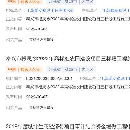
中标｜候选人公示
江苏省｜盐城市｜大丰区
招标单位：
江苏禹安建设工程有限公司
中标单位：
江苏鑫泰建设
泰兴市根思乡2022年高标准农田建设项目三标段工程施工江*
正文内容：
招标文件的规定，泰兴市根思乡人民政府的泰兴市根思乡2
发布时间：
2022-06-08
现将中标候选人公示如下：1、中标候选人情况第一名第二
(元)6854470.
相关产品：
高标准农田建设
泰兴市根思乡2022年高标准农田建设项目三标段工程
中标｜候选人公示
江苏省｜盐城市｜大丰区
项目编号：
E3212000363002203001
招标单位：
江苏禹安建设工
泰兴市根思乡2022年高标准农田建设项目三标段工程施工发布时间
正文内容：
321283220516001-BD-003根据工程招标投
发布时间：
2022-06-07
工的评标工作已经结束，中标候选人已经确定。本项目采
程有
相关产品：
高标准农田建设
2018年度城北生态经济带项目审计结余资金增做工程