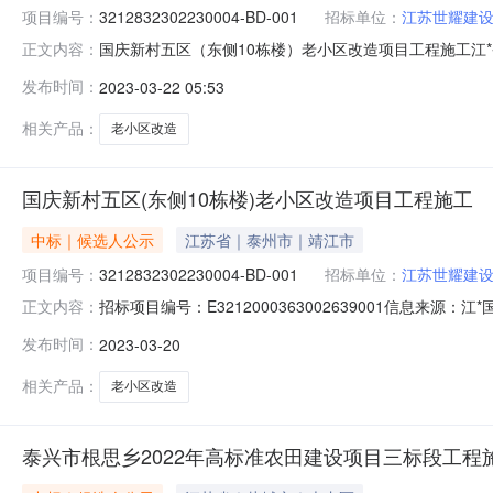
项目编号：
3212832302230004-BD-001
招标单位：
江苏世耀建
国庆新村五区（东侧10栋楼）老小区改造项目工程施工江*省工
正文内容：
招标文件的规定，泰兴市住房和城乡建设局的国庆新村五
发布时间：
2023-03-22 05:53
法，现将中标候选人公示如下：1、中标候选人情况第一名
(元)8844653.37884
相关产品：
老小区改造
国庆新村五区(东侧10栋楼)老小区改造项目工程施工
中标｜候选人公示
江苏省｜泰州市｜靖江市
项目编号：
3212832302230004-BD-001
招标单位：
江苏世耀建
招标项目编号：E3212000363002639001信息来
正文内容：
公示编号：3212832302230004-BD-001根
发布时间：
2023-03-20
项目工程施工的评标工作已经结束，中标候选人已经确定
相关产品：
老小区改造
泰兴市根思乡2022年高标准农田建设项目三标段工程