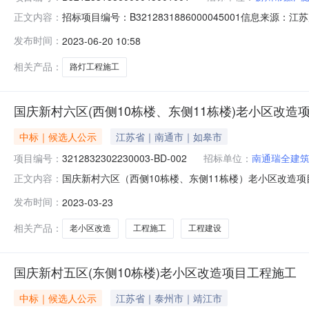
招标项目编号：B3212831886000045001信息来源
正文内容：
标候选人公示编号：B3212831886000045001
发布时间：
2023-06-20 10:58
省道泰兴段）工程路灯工程施工的评标工作已经结束，评
相关产品：
路灯工程施工
国庆新村六区(西侧10栋楼、东侧11栋楼)老小区改造
中标｜候选人公示
江苏省｜南通市｜如皋市
项目编号：
3212832302230003-BD-002
招标单位：
南通瑞全建
国庆新村六区（西侧10栋楼、东侧11栋楼）老小区改造项目东
正文内容：
律、法规、规章和该工程招标文件的规定，泰兴市住房和城
发布时间：
2023-03-23
候选人已经确定。本项目采用综合评估法的评标办法，现
江*恒厦投资有限
相关产品：
老小区改造
工程施工
工程建设
国庆新村五区(东侧10栋楼)老小区改造项目工程施工
中标｜候选人公示
江苏省｜泰州市｜靖江市