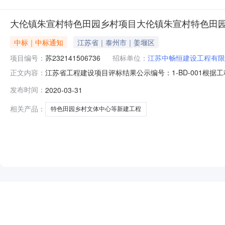
大伦镇朱宣村特色田园乡村项目大伦镇朱宣村特色田
中标｜中标通知
江苏省｜泰州市｜姜堰区
项目编号：
苏232141506736
招标单位：
江苏中畅恒建设工程有限
江苏省工程建设项目评标结果公示编号：1-BD-001
正文内容：
宣村特色田园乡村项目大伦镇朱宣村特色田园乡村文体中
发布时间：
2020-03-31
示如下：1、中标候选人情况第一名第二名第三名中标候
元)143.0192143.4094144.3487暂估价
相关产品：
特色田园乡村文体中心等新建工程
NEW
HOT
5折起