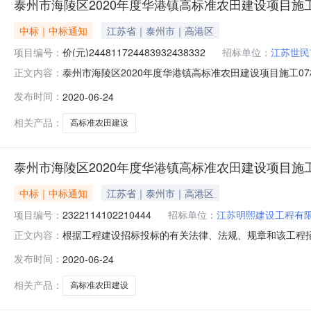
泰州市海陵区2020年度华港镇高标准农田建设项目施
中标｜中标通知
江苏省｜泰州市｜高港区
项目编号：
价(元)244811724483932438332
招标单位：
江苏世民
泰州市海陵区2020年度华港镇高标准农田建设项目施工
正文内容：
高标准农田建设项目施工07标的评标工作已经结束，评标
发布时间：
2020-06-24
候选人投标人名称江苏世民市政工程建设有限公司江苏西查建设
建海投标人业
相关产品：
高标准农田建设
泰州市海陵区2020年度华港镇高标准农田建设项目施
中标｜中标通知
江苏省｜泰州市｜高港区
项目编号：
2322114102210444
招标单位：
江苏明熙建设工程有
根据工程建设招标投标的有关法律、法规、规章和该工程招
正文内容：
将评标结果公示如下：(抽取的K值：98%)一、评标结
发布时间：
2020-06-24
苏驰晟建设工程有限公司投标报价(元)2222673.2322
项目名称、
相关产品：
高标准农田建设