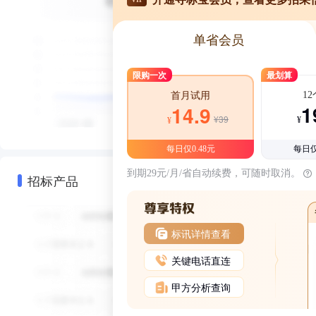
单省会员
限购一次
最划算
1
首月试用
1
14.9
¥39
¥
¥
每日仅0.48元
每日仅
到期29元/月/省自动续费，可随时取消。
招标产品
标讯详情查看
关键电话直连
甲方分析查询