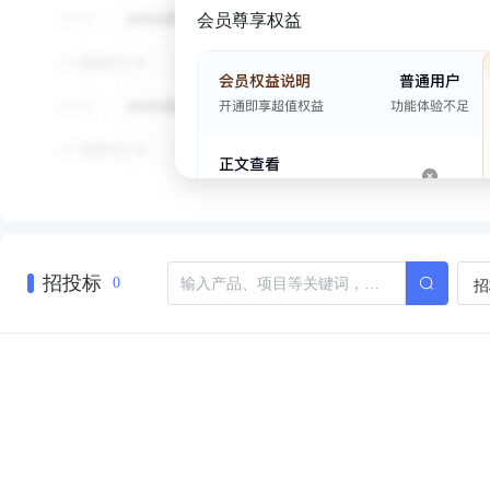
会员尊享权益
招投标
招
0