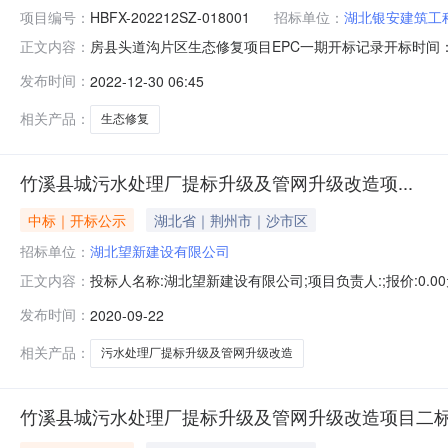
项目编号：
HBFX-202212SZ-018001
招标单位：
湖北银安建筑工
房县头道沟片区生态修复项目EPC一期开标记录开标时间：2022-
正文内容：
2909:00开标记录内容投标人名称:湖北银安建筑工程有限公司;
发布时间：
2022-12-30 06:45
间:WedDec2820:29:25CST2022,投标人名称:恒晖建
相关产品：
生态修复
竹溪县城污水处理厂提标升级及管网升级改造项...
中标｜开标公示
湖北省｜荆州市｜沙市区
招标单位：
湖北望新建设有限公司
投标人名称:湖北望新建设有限公司;项目负责人:;报价:0.00元/%
正文内容：
弘建筑工程有限公司;项目负责人:;报价:0.00元/%;工期:日历天
发布时间：
2020-09-22
司;项目负责人:;报价:0.00元/%;工期:日历天;质量要求:;保证金
相关产品：
污水处理厂提标升级及管网升级改造
竹溪县城污水处理厂提标升级及管网升级改造项目二