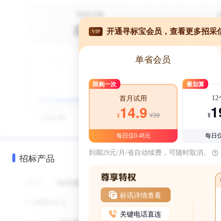
开通寻标宝会员，查看更多招采
VIP
单省会员
限购一次
最划算
1
首月试用
1
14.9
¥39
¥
¥
每日仅0.48元
每日仅
到期29元/月/省自动续费，可随时取消。
招标产品
标讯详情查看
关键电话直连