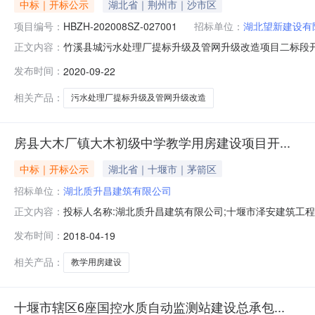
中标｜开标公示
湖北省｜荆州市｜沙市区
项目编号：
HBZH-202008SZ-027001
招标单位：
湖北望新建设有
竹溪县城污水处理厂提标升级及管网升级改造项目二标段开标记录开
正文内容：
2020-09-2216:15开标记录内容投标人名称:湖北望新建设
发布时间：
2020-09-22
间:MonSep2123:22:37CST2020,投标人名称:湖北
相关产品：
污水处理厂提标升级及管网升级改造
房县大木厂镇大木初级中学教学用房建设项目开...
中标｜开标公示
湖北省｜十堰市｜茅箭区
招标单位：
湖北质升昌建筑有限公司
投标人名称:湖北质升昌建筑有限公司;十堰市泽安建筑工程
正文内容：
湖北兴达建筑工程有限公司;海发建设集团有限公司;湖北江
发布时间：
2018-04-19
北惠儒城建有限公司;沈阳中联建设工程有限公司;湖北林
工程有限公司;十堰
相关产品：
教学用房建设
十堰市辖区6座国控水质自动监测站建设总承包...