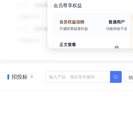
会员尊享权益
招投标
招
0