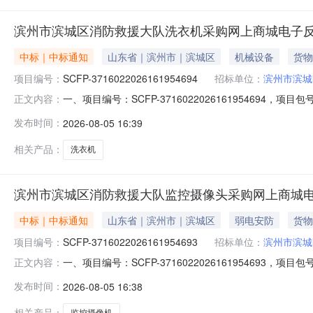
滨州市滨城区消防救援大队洗衣机采购网上商城电子
中标｜中标通知
山东省｜滨州市｜滨城区
机械设备
货物
项目编号：
SCFP-3716022026161954694
招标单位：
滨州市滨城
一、项目编号：SCFP-37160220261619546
正文内容：
建省石狮市石龙路205号百德汇升广场5幢1205室成交金
发布时间：
2026-08-05 16:39
总价(元)1洗衣机海尔/HaierXQG100-HBD12516洗衣机滚
相关产品：
洗衣机
滨州市滨城区消防救援大队监控摄像头采购网上商城
中标｜中标通知
山东省｜滨州市｜滨城区
弱电安防
货物
项目编号：
SCFP-3716022026161954693
招标单位：
滨州市滨城
一、项目编号：SCFP-37160220261619546
正文内容：
店区-山东省淄博市张店区南西六路与商场西街交叉口北50
发布时间：
2026-08-05 16:38
制单价(元)最高限制总价(元)1监控摄像机萤石/EZVIZCS-H
相关产品：
监控摄像机