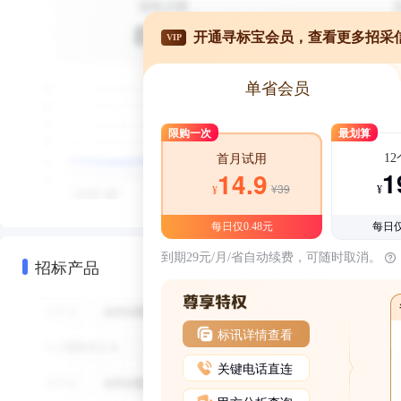
开通寻标宝会员，查看更多招采
VIP
单省会员
限购一次
最划算
1
首月试用
1
14.9
¥39
¥
¥
每日仅0.48元
每日仅
到期29元/月/省自动续费，可随时取消。
招标产品
标讯详情查看
关键电话直连