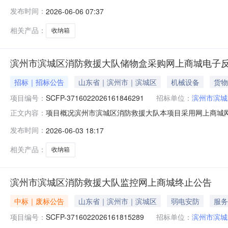
区-山东省滨州市滨城区市西街道办事处黄河二路渤十一路路
发布时间：
2026-06-06 07:37
量最高限制单价(元)最高限制总价(元)1收纳箱国产透明储物盒
相关产品：
收纳箱
滨州市滨城区消防救援大队储物盒采购网上商城电子
招标｜招标公告
山东省｜滨州市｜滨城区
机械设备
货物
项目编号：
SCFP-3716022026161846291
招标单位：
滨州市滨城
项目概况滨州市滨城区消防救援大队本项目采用网上商城网
正文内容：
3716022026161846291，项目包号：1（二）
发布时间：
2026-06-03 18:17
总价(元)1收纳箱国产透明储物盒收纳箱国产透明储物盒尺寸:大号;
相关产品：
收纳箱
滨州市滨城区消防救援大队监控网上商城终止公告
中标｜废标公告
山东省｜滨州市｜滨城区
弱电安防
服务
项目编号：
SCFP-3716022026161815289
招标单位：
滨州市滨城