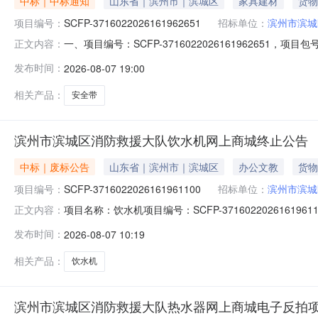
中标｜中标通知
山东省｜滨州市｜滨城区
家具建材
货物
项目编号：
SCFP-3716022026161962651
招标单位：
滨州市滨城
一、项目编号：SCFP-37160220261619626
正文内容：
南市莱芜区-山东省济南市莱芜区高庄街道办事处楼子村北头
发布时间：
2026-08-07 19:00
价(元)最高限制总价(元)1安全带海尔/Haier海尔-80升电热水
相关产品：
安全带
滨州市滨城区消防救援大队饮水机网上商城终止公告
中标｜废标公告
山东省｜滨州市｜滨城区
办公文教
货物
项目编号：
SCFP-3716022026161961100
招标单位：
滨州市滨城
项目名称：饮水机项目编号：SCFP-371602202616
正文内容：
采购单位：滨州市滨城区消防救援大队发布时间：2026年0
发布时间：
2026-08-07 10:19
相关产品：
饮水机
滨州市滨城区消防救援大队热水器网上商城电子反拍