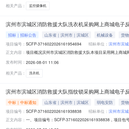
相关产品：
监控摄像机
滨州市滨城区消防救援大队洗衣机采购网上商城电子
招标｜招标公告
山东省｜滨州市｜滨城区
机械设备
货物
项目编号：
SCFP-3716022026161954694
招标单位：
滨州市滨城
项目概况滨州市滨城区消防救援大队本项目采用网上商城网
正文内容：
3716022026161954694，项目包号：1（二）项
发布时间：
2026-08-01 11:06
制总价(元)1洗衣机海尔/HaierXQG100-HBD12516洗衣机
相关产品：
洗衣机
滨州市滨城区消防救援大队指纹锁采购网上商城电子
中标｜中标通知
山东省｜滨州市｜滨城区
弱电安防
货物
项目编号：
SCFP-3716022026161938838
招标单位：
滨州市滨城
一、项目编号：SCFP-37160220261619388
正文内容：
区-山东省滨州市滨城区市西街道办事处黄河二路渤十一路路