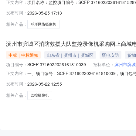
项目名称：监控项目编号：SCFP-3716022026161
正文内容：
与实际采购不匹配发布像素400万，采购人需重新发布电子
发布时间：
2026-05-25 17:13
相关产品：
球形网络摄像机
滨州市滨城区消防救援大队监控录像机采购网上商城
中标｜中标通知
山东省｜滨州市｜滨城区
弱电安防
货物
项目编号：
SCFP-3716022026161810039
招标单位：
滨州市滨城
一、项目编号：SCFP-37160220261618100
正文内容：
区-山东省滨州市滨城北镇街道五四转盘东南角新宇大厦1号
发布时间：
2026-05-22 12:55
(元)最高限制总价(元)1监控摄像机海康威视/HIKVISIONDS-2
相关产品：
监控摄像机