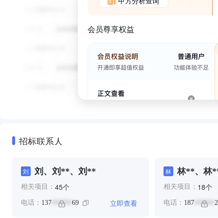
甲方分析查询
会员尊享权益
招标联系人
刘、刘**、刘**
林**、林*
刘
林
个
个
45
18
相关项目：
相关项目：
立即查看
电话：
137
69
电话：
187
2
******
******