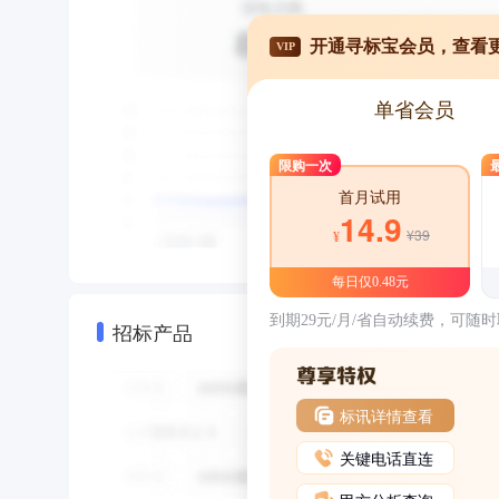
开通寻标宝会员，查看
VIP
单省会员
限购一次
首月试用
14.9
¥39
¥
每日仅0.48元
到期29元/月/省自动续费，可随
招标产品
标讯详情查看
关键电话直连