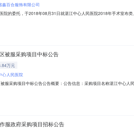
省鑫百合服饰有限公司
托，于2018年08月31日就湛江中心人民医院2018年手术室布类、普通病区
果公告如下：一、采购项目编号：440800-201808-914-0021
1,768,370四、采购方式：公开招标五、中标供应商1：中标供应商
病区被服采购项目中标公告
.84万元
中心人民医院
区被服采购项目中标公告公告概要：公告信息：采购项目名称湛江中心人民
间2018年09月29日15:26本项目招标公告日期2018年08月31日
00万元（人民币）联系人及联系方式：项目联系人刘先生项目联系电话0759
工作服政府采购项目招标公告