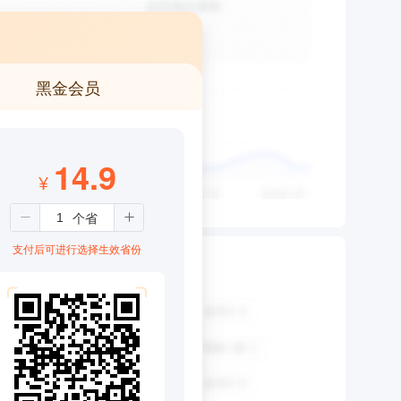
黑金会员
14.9
¥
支付后可进行选择生效省份