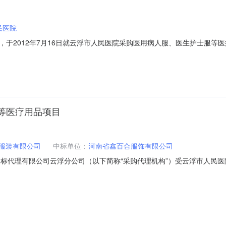
民医院
012年7月16日就云浮市人民医院采购医用病人服、医生护士服等医疗用品项目
：一、采购人名称：云浮市人民医院二、采购项目名称：云浮市人民医院
方式：公开招标五、采购项目简要说明：（包括数量、简要技术要求、合同履行
等医疗用品项目
服装有限公司
中标单位：
河南省鑫百合服饰有限公司
顺为招标代理有限公司云浮分公司（以下简称“采购代理机构”）受云浮市人民
公开招标，经过评标委员会的评审和推荐，并经采购人确认，拟由以下单
医用床单、医用服装等医疗用品项目2、数量：一批；3、用途：医护人员