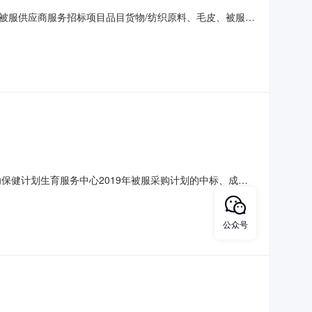
被服供应商服务招标项目品目货物/纺织原料、毛皮、被服装
2019年08月19日中标日期2019年09月11日评审专家名
话020-87651688-150，139采购单位
保健计划生育服务中心2019年被服采购计划的中标、成交
19年07月18日中标日期2019年08月08日评审专家名单冯
电话0752-7806068采购单位惠州市妇幼保健计
公众号