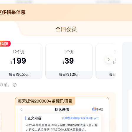
更多招采信息
全国会员
最划算
12个月
1个月
3个月
199
39
99
¥
¥
¥
每日仅0.55元
每日仅1.26元
每日仅1.08元
时取消。