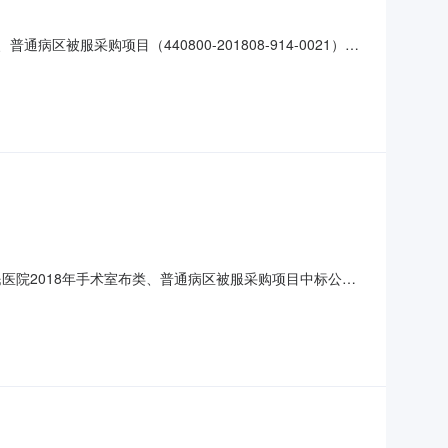
被服采购项目（440800-201808-914-0021）采
二、采购项目名称：湛江中心人民医院2018年手术室布类、普通
名称河南省鑫百合服饰有限公司法人代表谭
医院2018年手术室布类、普通病区被服采购项目中标公告
中标日期2018年08月31日评审专家名单谭宇旸、陈汝金、张
-3157419采购单位湛江中心人民医院采购单位地址广东