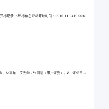
标记录-->评标信息评标开始时间：2016-11-0410:00:00
名称标段编号投标金额（万元）1江西光正金属设备集团有限公司
郑荣彪、林喜珀、罗光华，张国慧（用户评委）。2、评标日
00043.6666778.666712河南省鑫百合服饰有限公
336