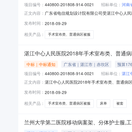
项目编号：
440800-201808-914-0021
招标单位：
河南
广东省电信规划设计院有限公司受湛江中心人民医院的委
正文内容：
用公开招标进行采购。现就本次采购的中标（成交）结
发布时间：
2018-09-29
病区被服采购项目三、采购项目预算金额（元）：
相关产品：
手术室布类、普通病区被服
湛江中心人民医院2018年手术室布类、普通
中标｜中标通知
广东省｜湛江市｜赤坎区
预算176
项目编号：
440800-201808-914-0021
招标单位：
湛江
湛江中心人民医院2018年手术室布类、普通病
正文内容：
品目采购单位湛江中心人民医院行政区域广东省公告时
发布时间：
2018-09-29
妙、曾炼强、刘健航总中标金额￥146.5370
相关产品：
手术室布类、普通病区被服
床单
被套
兰州大学第二医院移动病案架、分体护士服,