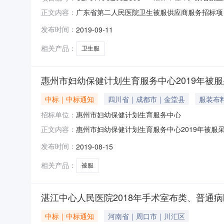
广东省第二人民医院卫生被服供应商服务招标项
正文内容：
具/被服装具/其他被服装具采购单位广东省第二人民
发布时间：
2019-09-11
单高宪瑞、张涛、赵征、赵勇、黄幼平总中标金额￥1
相关产品：
卫生服
惠州市妇幼保健计划生育服务中心2019年被
中标｜中标通知
四川省｜成都市｜金堂县
服装布
招标单位：
惠州市妇幼保健计划生育服务中心
惠州市妇幼保健计划生育服务中心2019年被服
正文内容：
公告品目采购单位惠州市妇幼保健计划生育服务中心行
发布时间：
2019-08-15
麟、罗静、吴良群、丘慧澄、钟锦荣总中标金额￥1
相关产品：
被服
湛江中心人民医院2018年手术室布类、普通
中标｜中标通知
河南省｜周口市｜川汇区