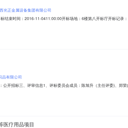
西光正金属设备集团有限公司
0开标结束时间：2016-11-0411:00:00开标场地：6楼第八开标厅开标记录：开
0评标场地：4楼第十三评标室评标报告：评标报告-->投标人明细序号投标人
161024－LDEY28（Z）00181.05503江西金马金属
织品有限公司
采购方式：公开招标三、评审信息1、评标委员会成员：陈旭升（主任评委)、
投标人名称报价得分商务技术得分综合得分排名1成都市恒达纺织品有限公司35.0
限公司17.826748.333366.160034上海纤顺服装有限公司18.170147.33
等医疗用品项目