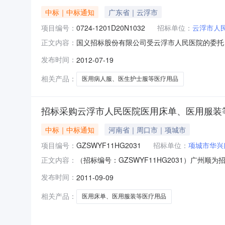
中标｜中标通知
广东省｜云浮市
项目编号：
0724-1201D20N1032
招标单位：
云浮市人
国义招标股份有限公司受云浮市人民医院的委托，于2
正文内容：
购。现就本次采购的中标（成交）结果公告如下
发布时间：
2012-07-19
号：0724-1201D20N1032四、采购
六、采购公告日
相关产品：
医用病人服、医生护士服等医疗用品
招标采购云浮市人民医院医用床单、医用服装
中标｜中标通知
河南省｜周口市｜项城市
项目编号：
GZSWYF11HG2031
招标单位：
项城市华兴
（招标编号：GZSWYF11HG2031）广州
正文内容：
院医用床单、医用服装等医疗用品项目进行国内
发布时间：
2011-09-09
术要求1、项目名称：招标采购云浮市人民医院
需求书》。二、中标候选供应商
相关产品：
医用床单、医用服装等医疗用品