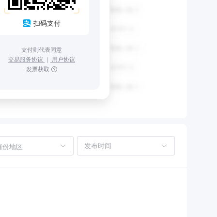
扫码支付
支付则代表同意
交易服务协议
｜
用户协议
发票获取
省份地区