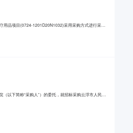
(0724-1201D20N1032)采用采购方式进行采
采购医用病人服、医生护士服等医疗用品项目三、项目编
日期等）货物名称数量医用病人服、医生护士服等医疗用品1批
医院（以下简称“采购人”）的委托，就招标采购云浮市人民医
位为中标供应商：一、招标项目名称、用途、数量、简要技
、工作人员及病人生活用品；4、简要技术要求：详见《用户