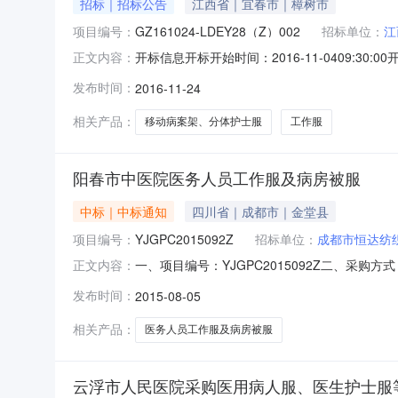
招标｜招标公告
江西省｜宜春市｜樟树市
项目编号：
GZ161024-LDEY28（Z）002
招标单位：
江
开标信息开标开始时间：2016-11-0409:30:0
正文内容：
评标结束时间：2016-11-0414:00:0
发布时间：
2016-11-24
GZ161024－LDEY28（Z）00171.71112GZ
相关产品：
移动病案架、分体护士服
工作服
阳春市中医院医务人员工作服及病房被服
中标｜中标通知
四川省｜成都市｜金堂县
项目编号：
YJGPC2015092Z
招标单位：
成都市恒达纺
一、项目编号：YJGPC2015092Z二、
正文内容：
期：2015年8月4日四、评审意见及有关资料序号
发布时间：
2015-08-05
司18.323357.666775.990023项城市松鑫服装有
相关产品：
医务人员工作服及病房被服
云浮市人民医院采购医用病人服、医生护士服