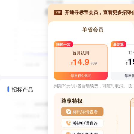
开通寻标宝会员，查看更多招采
VIP
单省会员
限购一次
最划算
1
首月试用
1
14.9
¥39
¥
¥
每日仅0.48元
每日仅
到期29元/月/省自动续费，可随时取消。
招标产品
标讯详情查看
关键电话直连