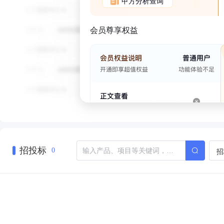
甲方分析查询
会员尊享权益
招投标
招
0