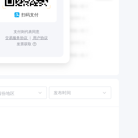
扫码支付
支付则代表同意
交易服务协议
｜
用户协议
发票获取
省份地区