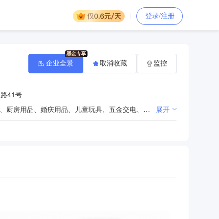
登录/注册
企业全景
取消收藏
监控
路41号
图书报刊零售（具体项目以审批部门批准为准），办公耗材、文体用品、家居用品、户外用品、卫生用品、厨房用品、婚庆用品、儿童玩具、五金交电、日用百货、电子产品、通讯设备、建筑材料批发及零售。（依法须经批准的项目，经相关部门批准后方可开展经营活动。）
展开