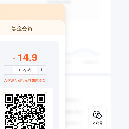
黑金会员
14.9
¥
支付后可进行选择生效省份
公众号