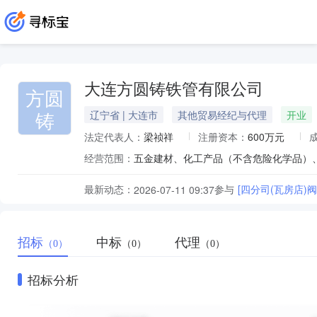
大连方圆铸铁管有限公司
方圆
铸
辽宁省 | 大连市
其他贸易经纪与代理
开业
法定代表人：
梁祯祥
注册资本：
600万元
经营范围：
五金建材、化工产品（不含危险化学品）
最新动态：
参与
[四分司(瓦房店)
2026-07-11 09:37
招标
中标
代理
（0）
（0）
（0）
招标分析