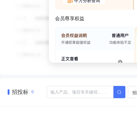
甲方分析查询
会员尊享权益
招投标
招
0