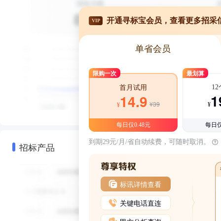
开通寻标宝会员，查看更多招采
VIP
单省会员
限购一次
最划算
1
首月试用
1
14.9
¥39
¥
¥
每日仅0.48元
每日仅
到期29元/月/省自动续费，可随时取消。
招标产品
标讯详情查看
关键电话直连